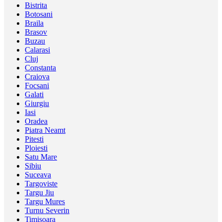
Bistrita
Botosani
Braila
Brasov
Buzau
Calarasi
Cluj
Constanta
Craiova
Focsani
Galati
Giurgiu
Iasi
Oradea
Piatra Neamt
Pitesti
Ploiesti
Satu Mare
Sibiu
Suceava
Targoviste
Targu Jiu
Targu Mures
Turnu Severin
Timisoara