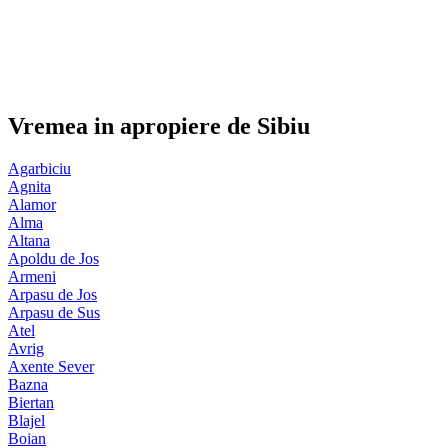
Vremea in apropiere de Sibiu
Agarbiciu
Agnita
Alamor
Alma
Altana
Apoldu de Jos
Armeni
Arpasu de Jos
Arpasu de Sus
Atel
Avrig
Axente Sever
Bazna
Biertan
Blajel
Boian