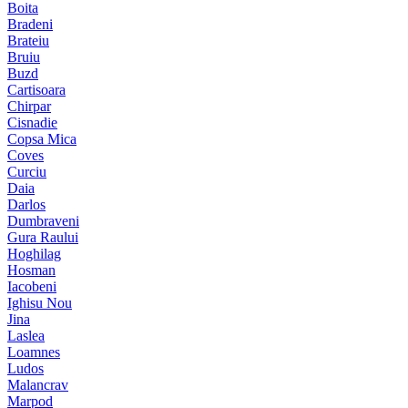
Boita
Bradeni
Brateiu
Bruiu
Buzd
Cartisoara
Chirpar
Cisnadie
Copsa Mica
Coves
Curciu
Daia
Darlos
Dumbraveni
Gura Raului
Hoghilag
Hosman
Iacobeni
Ighisu Nou
Jina
Laslea
Loamnes
Ludos
Malancrav
Marpod