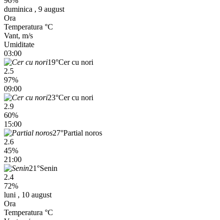
96%
duminica , 9 august
Ora
Temperatura °C
Vant, m/s
Umiditate
03:00
19°
Cer cu nori
2.5
97%
09:00
23°
Cer cu nori
2.9
60%
15:00
27°
Partial noros
2.6
45%
21:00
21°
Senin
2.4
72%
luni , 10 august
Ora
Temperatura °C