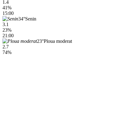
1.4
41%
15:00
34°
Senin
3.1
23%
21:00
23°
Ploua moderat
2.7
74%