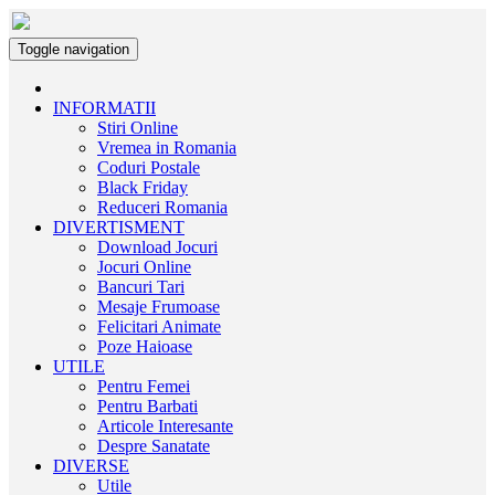
Toggle navigation
INFORMATII
Stiri Online
Vremea in Romania
Coduri Postale
Black Friday
Reduceri Romania
DIVERTISMENT
Download Jocuri
Jocuri Online
Bancuri Tari
Mesaje Frumoase
Felicitari Animate
Poze Haioase
UTILE
Pentru Femei
Pentru Barbati
Articole Interesante
Despre Sanatate
DIVERSE
Utile