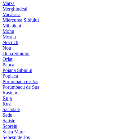
Marsa
Merghindeal
Micasasa
Miercurea Sibiului
Mihaileni
Mohu
Mosna
Nocrich
Nou
Ocna Sibiului
Orlat
Pauca
Poiana Sibiului
Poplaca
Porumbacu de Jos
Porumbacu de Sus
Rasinari
Ruja
Rusi
Sacadate
Sadu
Saliste
Scoreiu
Seíca Mare
Sebesu de Jos