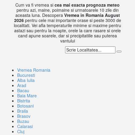
Cum va fi vremea si
cea mai exacta prognoza meteo
pentru azi, maine, poimaine si urmatoarele 10 zile din
aceasta luna. Descopera
Vremea in Romania August
2026
pentru cele mai importante orase si peste 3000 de
localitati. Vei afla temperaturile minime si maxime pentru
astazi sau pentru la noapte, orele la care rasare si orele
cand apune soarele, dar si precipitatiile sau puterea
vantului
Vremea Romania
Bucuresti
Alba Iulia
Arad
Bacau
Baia Mare
Bistrita
Botosani
Braila
Brasov
Buzau
Calarasi
Cluj