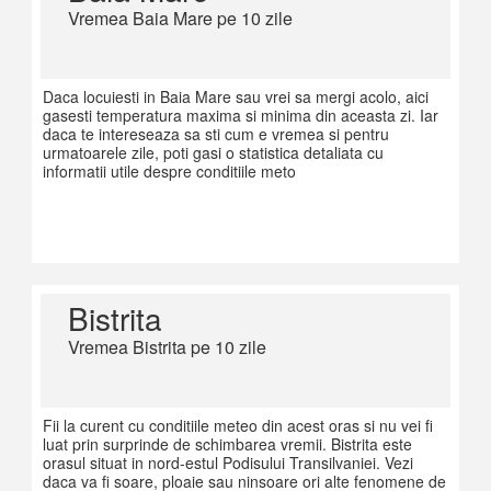
Vremea Baia Mare pe 10 zile
Daca locuiesti in Baia Mare sau vrei sa mergi acolo, aici
gasesti temperatura maxima si minima din aceasta zi. Iar
daca te intereseaza sa sti cum e vremea si pentru
urmatoarele zile, poti gasi o statistica detaliata cu
informatii utile despre conditiile meto
Bistrita
Vremea Bistrita pe 10 zile
Fii la curent cu conditiile meteo din acest oras si nu vei fi
luat prin surprinde de schimbarea vremii. Bistrita este
orasul situat in nord-estul Podisului Transilvaniei. Vezi
daca va fi soare, ploaie sau ninsoare ori alte fenomene de