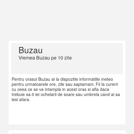
Buzau
Vremea Buzau pe 10 zile
Pentru orasul Buzau ai la dispozitie informatiile meteo
pentru urmatoarele ore, zile sau saptamani. Fii la curent
cu ceea ce se va intampla in acest oras si afla daca
trebuie sa-ti iei ochelarii de soare sau umbrela cand ai sa
iesi afara.