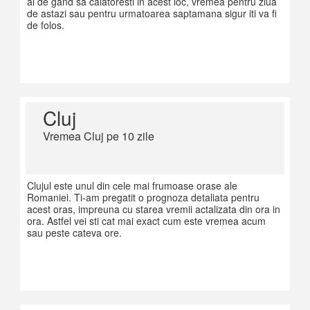
ai de gand sa calatoresti in acest loc, vremea pentru ziua
de astazi sau pentru urmatoarea saptamana sigur iti va fi
de folos.
Cluj
Vremea Cluj pe 10 zile
Clujul este unul din cele mai frumoase orase ale
Romaniei. Ti-am pregatit o prognoza detaliata pentru
acest oras, impreuna cu starea vremii actalizata din ora in
ora. Astfel vei sti cat mai exact cum este vremea acum
sau peste cateva ore.