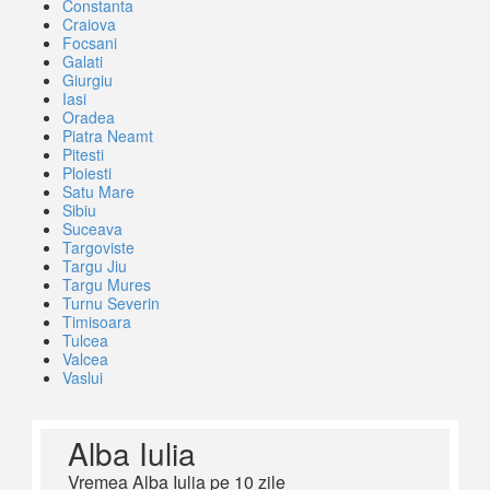
Constanta
Craiova
Focsani
Galati
Giurgiu
Iasi
Oradea
Piatra Neamt
Pitesti
Ploiesti
Satu Mare
Sibiu
Suceava
Targoviste
Targu Jiu
Targu Mures
Turnu Severin
Timisoara
Tulcea
Valcea
Vaslui
Alba Iulia
Vremea Alba Iulia pe 10 zile