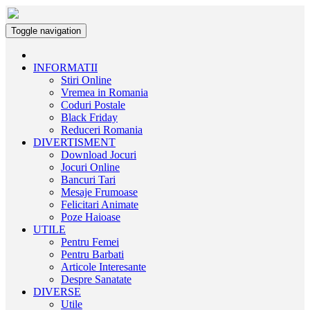
Toggle navigation
INFORMATII
Stiri Online
Vremea in Romania
Coduri Postale
Black Friday
Reduceri Romania
DIVERTISMENT
Download Jocuri
Jocuri Online
Bancuri Tari
Mesaje Frumoase
Felicitari Animate
Poze Haioase
UTILE
Pentru Femei
Pentru Barbati
Articole Interesante
Despre Sanatate
DIVERSE
Utile