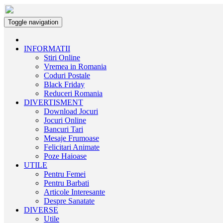
Toggle navigation
INFORMATII
Stiri Online
Vremea in Romania
Coduri Postale
Black Friday
Reduceri Romania
DIVERTISMENT
Download Jocuri
Jocuri Online
Bancuri Tari
Mesaje Frumoase
Felicitari Animate
Poze Haioase
UTILE
Pentru Femei
Pentru Barbati
Articole Interesante
Despre Sanatate
DIVERSE
Utile