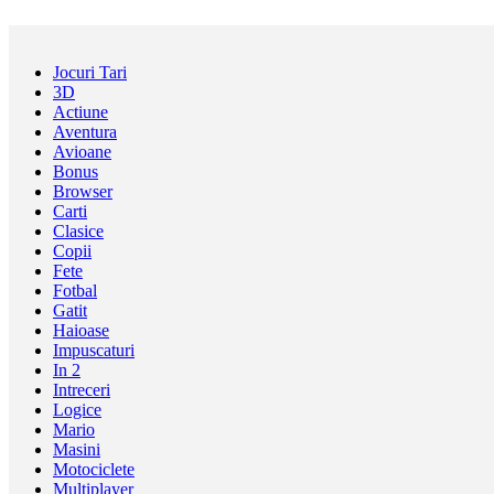
Jocuri Tari
3D
Actiune
Aventura
Avioane
Bonus
Browser
Carti
Clasice
Copii
Fete
Fotbal
Gatit
Haioase
Impuscaturi
In 2
Intreceri
Logice
Mario
Masini
Motociclete
Multiplayer