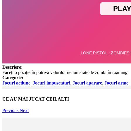
Descriere:
Faceți o poziție împotriva valurilor nenumărate de zombi în roaming.
Categorie:
Jocuri actiune
,
Jocuri impuscaturi
,
Jocuri aparare
,
Jocuri arme
,
CE AU MAI JUCAT CEILALTI
Previous
Next