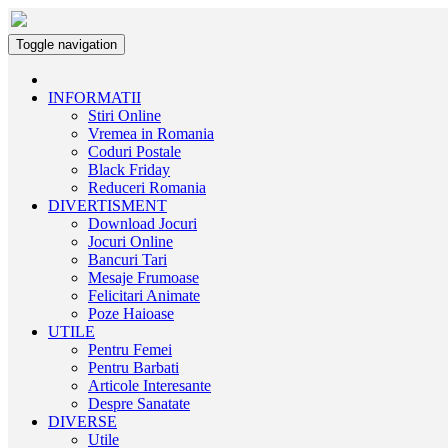
Toggle navigation
INFORMATII
Stiri Online
Vremea in Romania
Coduri Postale
Black Friday
Reduceri Romania
DIVERTISMENT
Download Jocuri
Jocuri Online
Bancuri Tari
Mesaje Frumoase
Felicitari Animate
Poze Haioase
UTILE
Pentru Femei
Pentru Barbati
Articole Interesante
Despre Sanatate
DIVERSE
Utile