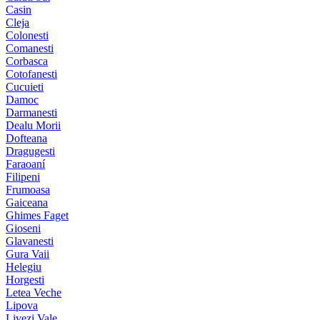
Casin
Cleja
Colonesti
Comanesti
Corbasca
Cotofanesti
Cucuieti
Damoc
Darmanesti
Dealu Morii
Dofteana
Dragugesti
Faraoaní
Filipeni
Frumoasa
Gaiceana
Ghimes Faget
Gioseni
Glavanesti
Gura Vaii
Helegiu
Horgesti
Letea Veche
Lipova
Livezi Vale