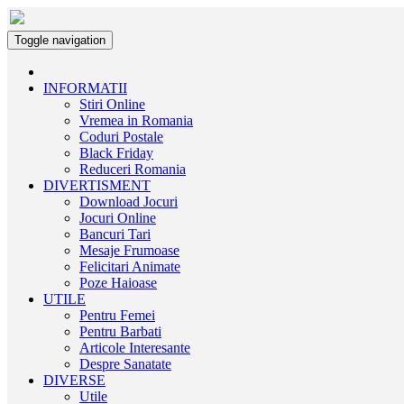
Toggle navigation
INFORMATII
Stiri Online
Vremea in Romania
Coduri Postale
Black Friday
Reduceri Romania
DIVERTISMENT
Download Jocuri
Jocuri Online
Bancuri Tari
Mesaje Frumoase
Felicitari Animate
Poze Haioase
UTILE
Pentru Femei
Pentru Barbati
Articole Interesante
Despre Sanatate
DIVERSE
Utile