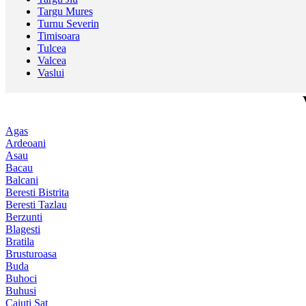
Targu Mures
Turnu Severin
Timisoara
Tulcea
Valcea
Vaslui
Agas
Ardeoani
Asau
Bacau
Balcani
Beresti Bistrita
Beresti Tazlau
Berzunti
Blagesti
Bratila
Brusturoasa
Buda
Buhoci
Buhusi
Caiuti Sat