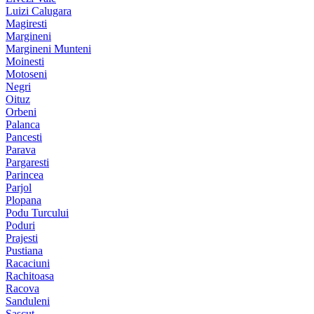
Luizi Calugara
Magiresti
Margineni
Margineni Munteni
Moinesti
Motoseni
Negri
Oituz
Orbeni
Palanca
Pancesti
Parava
Pargaresti
Parincea
Parjol
Plopana
Podu Turcului
Poduri
Prajesti
Pustiana
Racaciuni
Rachitoasa
Racova
Sanduleni
Sascut