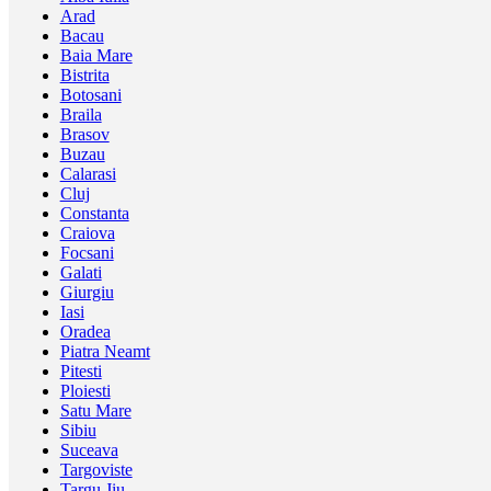
Arad
Bacau
Baia Mare
Bistrita
Botosani
Braila
Brasov
Buzau
Calarasi
Cluj
Constanta
Craiova
Focsani
Galati
Giurgiu
Iasi
Oradea
Piatra Neamt
Pitesti
Ploiesti
Satu Mare
Sibiu
Suceava
Targoviste
Targu Jiu