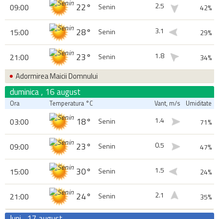
2.5
22°
09:00
Senin
42%
3.1
28°
15:00
Senin
29%
1.8
23°
21:00
Senin
34%
Adormirea Maicii Domnului
duminica , 16 august
Ora
Temperatura °C
Vant, m/s
Umiditate
1.4
18°
03:00
Senin
71%
0.5
23°
09:00
Senin
47%
1.5
30°
15:00
Senin
24%
2.1
24°
21:00
Senin
35%
luni , 17 august