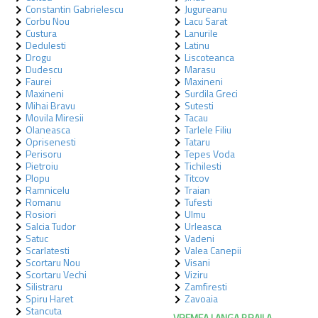
Constantin Gabrielescu
Jugureanu
Corbu Nou
Lacu Sarat
Custura
Lanurile
Dedulesti
Latinu
Drogu
Liscoteanca
Dudescu
Marasu
Faurei
Maxineni
Maxineni
Surdila Greci
Mihai Bravu
Sutesti
Movila Miresii
Tacau
Olaneasca
Tarlele Filiu
Oprisenesti
Tataru
Perisoru
Tepes Voda
Pietroiu
Tichilesti
Plopu
Titcov
Ramnicelu
Traian
Romanu
Tufesti
Rosiori
Ulmu
Salcia Tudor
Urleasca
Satuc
Vadeni
Scarlatesti
Valea Canepii
Scortaru Nou
Visani
Scortaru Vechi
Viziru
Silistraru
Zamfiresti
Spiru Haret
Zavoaia
Stancuta
VREMEA LANGA BRAILA