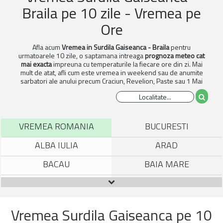
Braila pe 10 zile - Vremea pe
Ore
Afla acum
Vremea in Surdila Gaiseanca - Braila
pentru
urmatoarele 10 zile, o saptamana intreaga
prognoza meteo cat
mai exacta
impreuna cu temperaturile la fiecare ore din zi. Mai
mult de atat, afli cum este vremea in weekend sau de anumite
sarbatori ale anului precum Craciun, Revelion, Paste sau 1 Mai
VREMEA ROMANIA
BUCURESTI
ALBA IULIA
ARAD
BACAU
BAIA MARE
BISTRITA
BOTOSANI
BRAILA
BRASOV
Vremea Surdila Gaiseanca pe 10
BUZAU
CALARASI