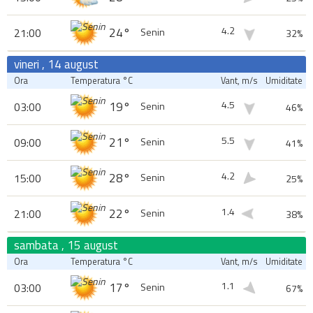
4.2
24°
21:00
Senin
32%
vineri , 14 august
Ora
Temperatura °C
Vant, m/s
Umiditate
4.5
19°
03:00
Senin
46%
5.5
21°
09:00
Senin
41%
4.2
28°
15:00
Senin
25%
1.4
22°
21:00
Senin
38%
sambata , 15 august
Ora
Temperatura °C
Vant, m/s
Umiditate
1.1
17°
03:00
Senin
67%