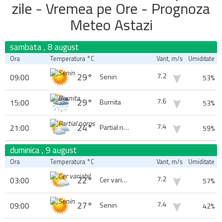
zile - Vremea pe Ore - Prognoza
CLUJ
CONSTANTA
Meteo Astazi
CRAIOVA
FOCSANI
sambata , 8 august
GALATI
GIURGIU
Ora
Temperatura °C
Vant, m/s
Umiditate
IASI
ORADEA
7.2
29°
09:00
Senin
53%
PIATRA NEAMT
PITESTI
7.6
29°
15:00
Burnita
53%
PLOIESTI
SATU MARE
7.4
24°
21:00
Partial noros
59%
SIBIU
SUCEAVA
TARGOVISTE
TARGU JIU
duminica , 9 august
Ora
Temperatura °C
Vant, m/s
Umiditate
TARGU MURES
TURNU SEVERIN
7.2
22°
03:00
Cer variabil
57%
TIMISOARA
TULCEA
VALCEA
VASLUI
7.4
27°
09:00
Senin
42%