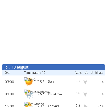
joi , 13 august
Ora
Temperatura °C
Vant, m/s
Umiditate
6.2
23°
03:00
Senin
59%
6.6
24°
09:00
Ploua moderat
36%
5.3
28°
15:00
Cer variabil
25%