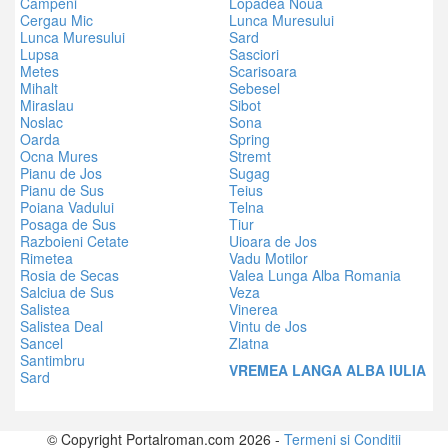
Campeni
Lopadea Noua
Cergau Mic
Lunca Muresului
Lunca Muresului
Sard
Lupsa
Sasciori
Metes
Scarisoara
Mihalt
Sebesel
Miraslau
Sibot
Noslac
Sona
Oarda
Spring
Ocna Mures
Stremt
Pianu de Jos
Sugag
Pianu de Sus
Teius
Poiana Vadului
Telna
Posaga de Sus
Tiur
Razboieni Cetate
Uioara de Jos
Rimetea
Vadu Motilor
Rosia de Secas
Valea Lunga Alba Romania
Salciua de Sus
Veza
Salistea
Vinerea
Salistea Deal
Vintu de Jos
Sancel
Zlatna
Santimbru
VREMEA LANGA ALBA IULIA
Sard
© Copyright Portalroman.com 2026 -
Termeni si Conditii