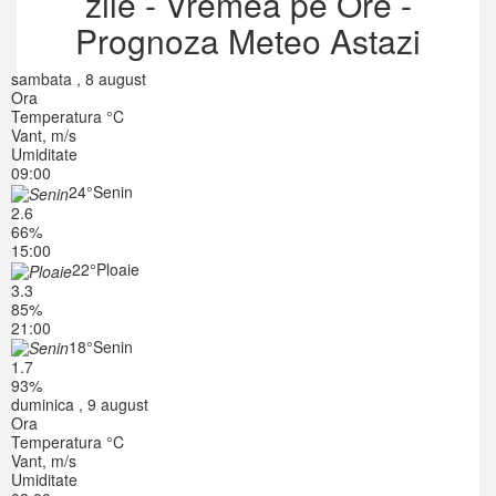
zile - Vremea pe Ore -
Prognoza Meteo Astazi
sambata , 8 august
Ora
Temperatura °C
Vant, m/s
Umiditate
09:00
24°
Senin
2.6
66%
15:00
22°
Ploaie
3.3
85%
21:00
18°
Senin
1.7
93%
duminica , 9 august
Ora
Temperatura °C
Vant, m/s
Umiditate