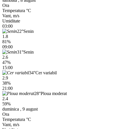
sambata , 8 august
Ora
Temperatura °C
Vant, m/s
Umiditate
03:00
22°
Senin
1.8
81%
09:00
31°
Senin
2.6
47%
15:00
34°
Cer variabil
2.9
38%
21:00
28°
Ploua moderat
2.4
59%
duminica , 9 august
Ora
Temperatura °C
Vant, m/s