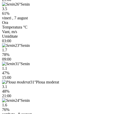
26°
Senin
3.5
61%
vineri , 7 august
Ora
Temperatura °C
Vant, m/s
Umiditate
03:00
23°
Senin
1.7
78%
09:00
31°
Senin
1.1
47%
15:00
31°
Ploua moderat
3.1
48%
21:00
24°
Senin
1.6
76%