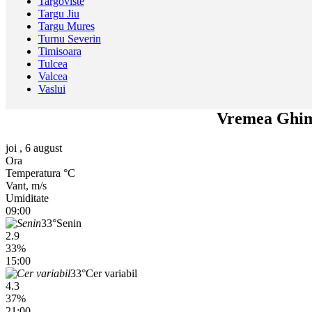
Targoviste
Targu Jiu
Targu Mures
Turnu Severin
Timisoara
Tulcea
Valcea
Vaslui
Vremea Ghimp
joi , 6 august
Ora
Temperatura °C
Vant, m/s
Umiditate
09:00
33°
Senin
2.9
33%
15:00
33°
Cer variabil
4.3
37%
21:00