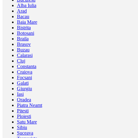
Alba Iulia
Arad
Bacau
Baia Mare
Bistrita
Botosani
Braila
Brasov
Buzau
Calarasi
Cluj
Constanta
Craiova
Focsani
Galati
Giurgiu
Iasi
Oradea
Piatra Neamt
Pitesti
Ploiesti
Satu Mare
Sibiu
Suceava