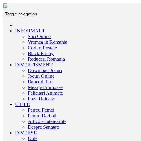
Toggle navigation
INFORMATII
Stiri Online
Vremea in Romania
Coduri Postale
Black Friday
Reduceri Romania
DIVERTISMENT
Download Jocuri
Jocuri Online
Bancuri Tari
Mesaje Frumoase
Felicitari Animate
Poze Haioase
UTILE
Pentru Femei
Pentru Barbati
Articole Interesante
Despre Sanatate
DIVERSE
Utile