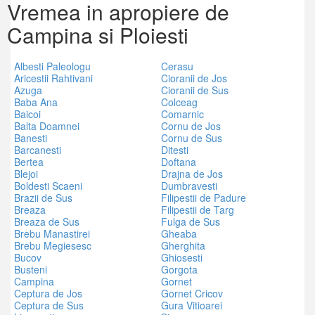
Vremea in apropiere de
Campina si Ploiesti
Albesti Paleologu
Cerasu
Aricestii Rahtivani
Cioranii de Jos
Azuga
Cioranii de Sus
Baba Ana
Colceag
Baicoi
Comarnic
Balta Doamnei
Cornu de Jos
Banesti
Cornu de Sus
Barcanesti
Ditesti
Bertea
Doftana
Blejoi
Drajna de Jos
Boldesti Scaeni
Dumbravesti
Brazii de Sus
Filipestii de Padure
Breaza
Filipestii de Targ
Breaza de Sus
Fulga de Sus
Brebu Manastirei
Gheaba
Brebu Megiesesc
Gherghita
Bucov
Ghiosesti
Busteni
Gorgota
Campina
Gornet
Ceptura de Jos
Gornet Cricov
Ceptura de Sus
Gura Vitioarei