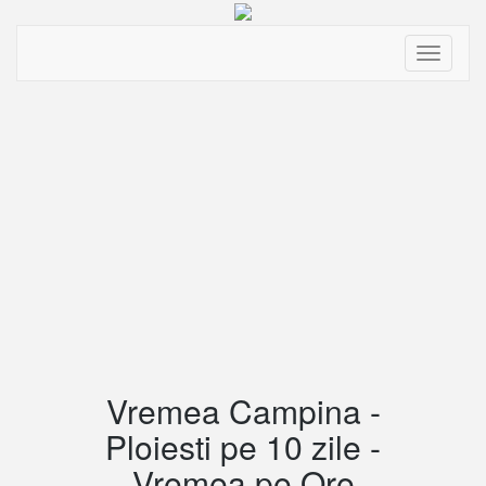
Toggle
navigati
Vremea Campina -
Ploiesti pe 10 zile -
Vremea pe Ore