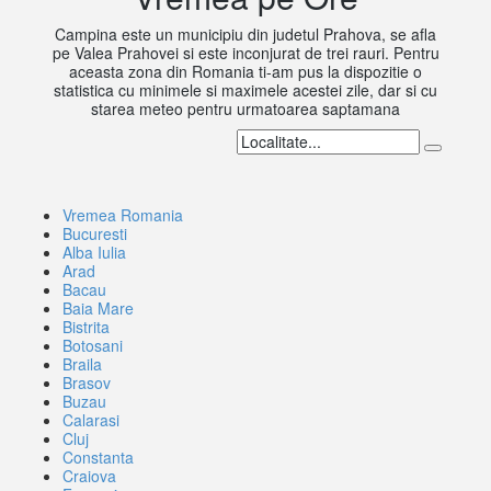
Campina este un municipiu din judetul Prahova, se afla
pe Valea Prahovei si este inconjurat de trei rauri. Pentru
aceasta zona din Romania ti-am pus la dispozitie o
statistica cu minimele si maximele acestei zile, dar si cu
starea meteo pentru urmatoarea saptamana
Vremea Romania
Bucuresti
Alba Iulia
Arad
Bacau
Baia Mare
Bistrita
Botosani
Braila
Brasov
Buzau
Calarasi
Cluj
Constanta
Craiova