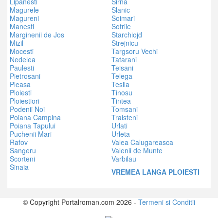
Lipanesti
Sirna
Magurele
Slanic
Magureni
Soimari
Manesti
Sotrile
Marginenii de Jos
Starchiojd
Mizil
Strejnicu
Mocesti
Targsoru Vechi
Nedelea
Tatarani
Paulesti
Teisani
Pietrosani
Telega
Pleasa
Tesila
Ploiesti
Tinosu
Ploiestiori
Tintea
Podenii Noi
Tomsani
Poiana Campina
Traisteni
Poiana Tapului
Urlati
Puchenii Mari
Urleta
Rafov
Valea Calugareasca
Sangeru
Valenii de Munte
Scorteni
Varbilau
Sinaia
VREMEA LANGA PLOIESTI
© Copyright Portalroman.com 2026 -
Termeni si Conditii