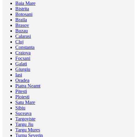
Baia Mare
Bistrita
Botosani
Braila
Brasov
Buzau
Calarasi
Cluj
Constanta
Craiova
Focsani
Galati
Giurgiu
Iasi
Oradea
Piatra Neamt
Pitesti
Ploiesti
Satu Mare
Sibiu
Suceava
Targoviste
Targu Jiu
Targu Mures
Turnu Severin