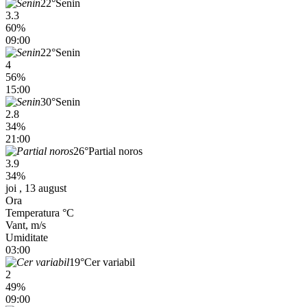
22°
Senin
3.3
60%
09:00
22°
Senin
4
56%
15:00
30°
Senin
2.8
34%
21:00
26°
Partial noros
3.9
34%
joi , 13 august
Ora
Temperatura °C
Vant, m/s
Umiditate
03:00
19°
Cer variabil
2
49%
09:00