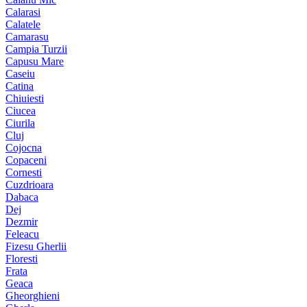
Calarasi
Calatele
Camarasu
Campia Turzii
Capusu Mare
Caseiu
Catina
Chiuiesti
Ciucea
Ciurila
Cluj
Cojocna
Copaceni
Cornesti
Cuzdrioara
Dabaca
Dej
Dezmir
Feleacu
Fizesu Gherlii
Floresti
Frata
Geaca
Gheorghieni