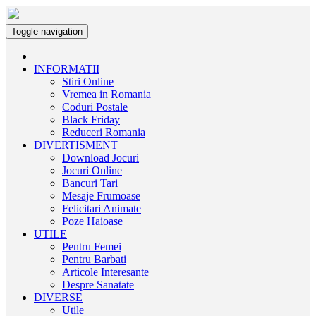
Toggle navigation
INFORMATII
Stiri Online
Vremea in Romania
Coduri Postale
Black Friday
Reduceri Romania
DIVERTISMENT
Download Jocuri
Jocuri Online
Bancuri Tari
Mesaje Frumoase
Felicitari Animate
Poze Haioase
UTILE
Pentru Femei
Pentru Barbati
Articole Interesante
Despre Sanatate
DIVERSE
Utile