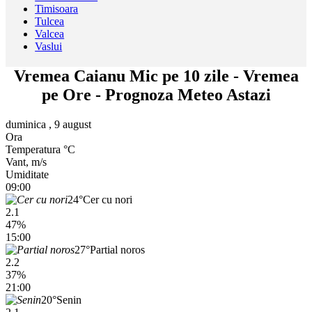
Timisoara
Tulcea
Valcea
Vaslui
Vremea Caianu Mic pe 10 zile - Vremea
pe Ore - Prognoza Meteo Astazi
duminica , 9 august
Ora
Temperatura °C
Vant, m/s
Umiditate
09:00
24°
Cer cu nori
2.1
47%
15:00
27°
Partial noros
2.2
37%
21:00
20°
Senin