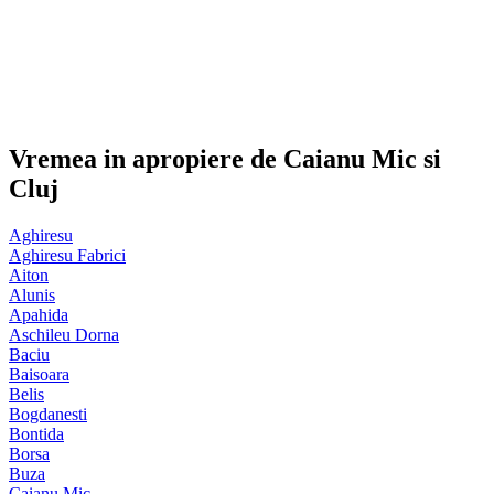
Vremea in apropiere de Caianu Mic si
Cluj
Aghiresu
Aghiresu Fabrici
Aiton
Alunis
Apahida
Aschileu Dorna
Baciu
Baisoara
Belis
Bogdanesti
Bontida
Borsa
Buza
Caianu Mic