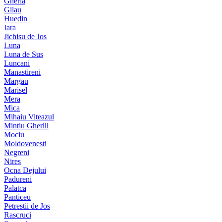
Gherla
Gilau
Huedin
Iara
Jichisu de Jos
Luna
Luna de Sus
Luncani
Manastireni
Margau
Marisel
Mera
Mica
Mihaiu Viteazul
Mintiu Gherlii
Mociu
Moldovenesti
Negreni
Nires
Ocna Dejului
Padureni
Palatca
Panticeu
Petrestii de Jos
Rascruci