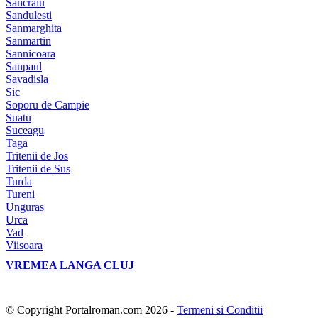
Sancraiu
Sandulesti
Sanmarghita
Sanmartin
Sannicoara
Sanpaul
Savadisla
Sic
Soporu de Campie
Suatu
Suceagu
Taga
Tritenii de Jos
Tritenii de Sus
Turda
Tureni
Unguras
Urca
Vad
Viisoara
VREMEA LANGA CLUJ
© Copyright Portalroman.com 2026 -
Termeni si Conditii