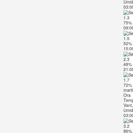
Umid
03:0
1.3
75%
09:0
1.5
52%
15:0
2.3
48%
21:0
1.7
72%
marti
Ora
Temp
Vant
Umid
03:0
3.2
86%