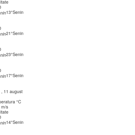
itate
0
13°
Senin
0
21°
Senin
0
23°
Senin
0
17°
Senin
 , 11 august
eratura °C
, m/s
itate
0
14°
Senin