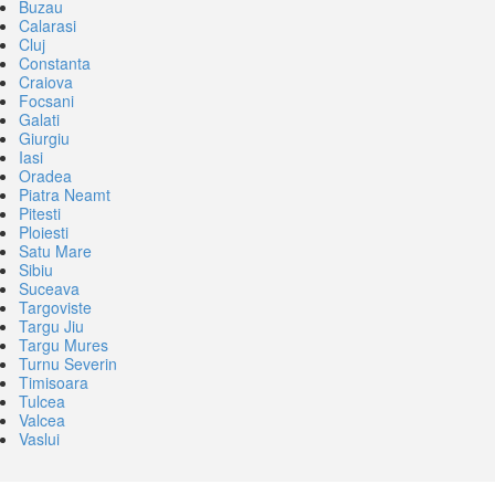
Buzau
Calarasi
Cluj
Constanta
Craiova
Focsani
Galati
Giurgiu
Iasi
Oradea
Piatra Neamt
Pitesti
Ploiesti
Satu Mare
Sibiu
Suceava
Targoviste
Targu Jiu
Targu Mures
Turnu Severin
Timisoara
Tulcea
Valcea
Vaslui