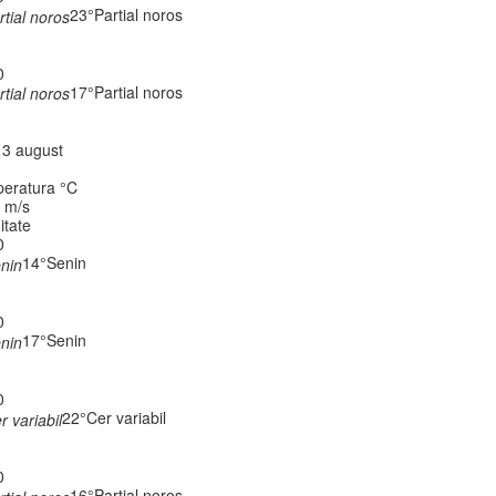
23°
Partial noros
0
17°
Partial noros
 13 august
eratura °C
, m/s
itate
0
14°
Senin
0
17°
Senin
0
22°
Cer variabil
0
16°
Partial noros