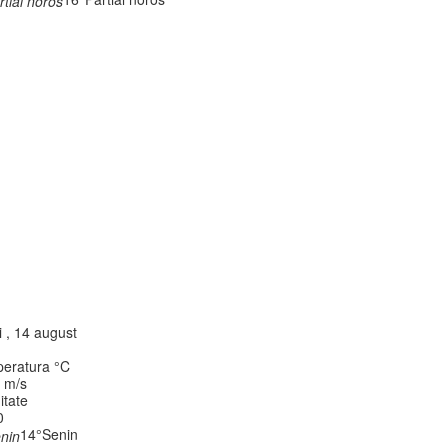
i , 14 august
eratura °C
, m/s
itate
0
14°
Senin