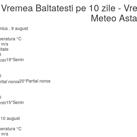
Vremea Baltatesti pe 10 zile - V
Meteo Asta
nica , 9 august
eratura °C
, m/s
itate
0
19°
Senin
0
20°
Partial noros
0
15°
Senin
, 10 august
eratura °C
, m/s