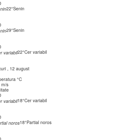
0
22°
Senin
0
29°
Senin
0
22°
Cer variabil
uri , 12 august
eratura °C
, m/s
itate
0
18°
Cer variabil
0
18°
Partial noros
0