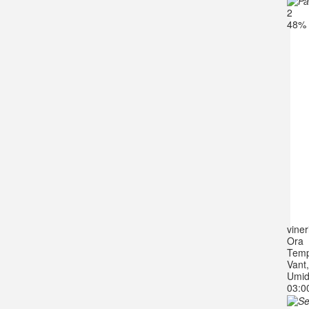
2
48%
viner
Ora
Temp
Vant
Umid
03:0