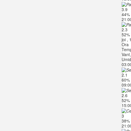
3.9
44%
21:0
2.3
52%
joi ,
Ora
Temp
Vant
Umid
03:0
2.1
60%
09:0
2.6
52%
15:0
3
38%
21:0