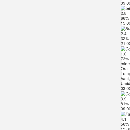
09:0
2.8
66%
15:0
2.4
32%
21:0
1.6
73%
mierc
Ora
Temp
Vant
Umid
03:0
3.9
81%
09:0
4.1
56%
15:0