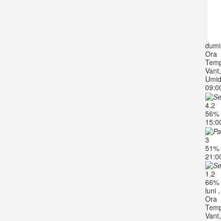
dumi
Ora
Temp
Vant
Umid
09:0
4.2
56%
15:0
3
51%
21:0
1.2
66%
luni 
Ora
Temp
Vant