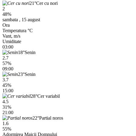
21°
Cer cu nori
2
48%
sambata , 15 august
Ora
Temperatura °C
Vant, m/s
Umiditate
03:00
18°
Senin
2.7
57%
09:00
23°
Senin
3.7
45%
15:00
28°
Cer variabil
4.5
31%
21:00
22°
Partial noros
1.6
55%
Adormirea Maicii Domnului