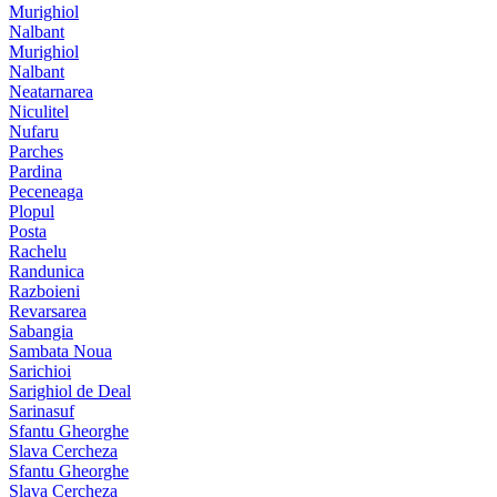
Murighiol
Nalbant
Murighiol
Nalbant
Neatarnarea
Niculitel
Nufaru
Parches
Pardina
Peceneaga
Plopul
Posta
Rachelu
Randunica
Razboieni
Revarsarea
Sabangia
Sambata Noua
Sarichioi
Sarighiol de Deal
Sarinasuf
Sfantu Gheorghe
Slava Cercheza
Sfantu Gheorghe
Slava Cercheza