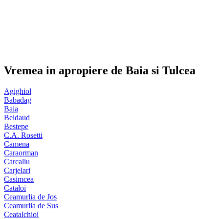
Vremea in apropiere de Baia si Tulcea
Agighiol
Babadag
Baia
Beidaud
Bestepe
C.A. Rosetti
Camena
Caraorman
Carcaliu
Carjelari
Casimcea
Cataloi
Ceamurlia de Jos
Ceamurlia de Sus
Ceatalchioi