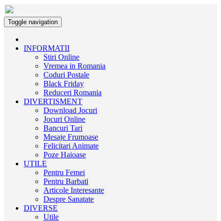
Toggle navigation
INFORMATII
Stiri Online
Vremea in Romania
Coduri Postale
Black Friday
Reduceri Romania
DIVERTISMENT
Download Jocuri
Jocuri Online
Bancuri Tari
Mesaje Frumoase
Felicitari Animate
Poze Haioase
UTILE
Pentru Femei
Pentru Barbati
Articole Interesante
Despre Sanatate
DIVERSE
Utile