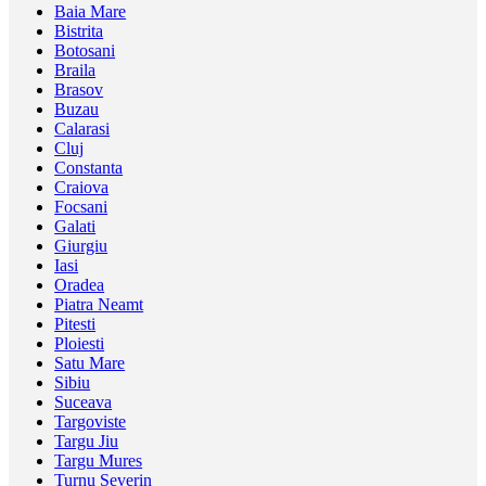
Baia Mare
Bistrita
Botosani
Braila
Brasov
Buzau
Calarasi
Cluj
Constanta
Craiova
Focsani
Galati
Giurgiu
Iasi
Oradea
Piatra Neamt
Pitesti
Ploiesti
Satu Mare
Sibiu
Suceava
Targoviste
Targu Jiu
Targu Mures
Turnu Severin