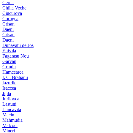
Cerna
Chilia Veche
Ciucurova
Corugea
Crisan
Daeni
Crisan
Daeni
Dunavatu de Jos
Enisala
Fagarasu Nou
Garvan
Grindu
Hamcearca
I. C. Bratianu
Iazurile
Isaccea
Jijila
Jurilovca
Lastuni
Luncavita
Macin
Mahmudia
Malcoci
Mineri