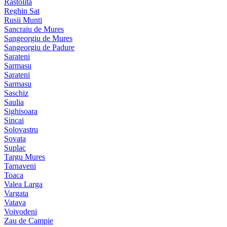
Rastolita
Reghin Sat
Rusii Munti
Sancraiu de Mures
Sangeorgiu de Mures
Sangeorgiu de Padure
Sarateni
Sarmasu
Sarateni
Sarmasu
Saschiz
Saulia
Sighisoara
Sincai
Solovastru
Sovata
Suplac
Targu Mures
Tarnaveni
Toaca
Valea Larga
Vargata
Vatava
Voivodeni
Zau de Campie