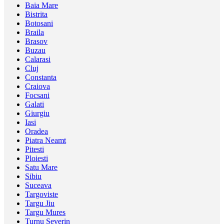
Baia Mare
Bistrita
Botosani
Braila
Brasov
Buzau
Calarasi
Cluj
Constanta
Craiova
Focsani
Galati
Giurgiu
Iasi
Oradea
Piatra Neamt
Pitesti
Ploiesti
Satu Mare
Sibiu
Suceava
Targoviste
Targu Jiu
Targu Mures
Turnu Severin