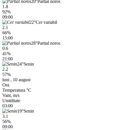
20°
Partial noros
1.8
92%
09:00
22°
Cer variabil
2.1
66%
15:00
28°
Partial noros
0.6
41%
21:00
24°
Senin
2.2
57%
luni , 10 august
Ora
Temperatura °C
Vant, m/s
Umiditate
03:00
19°
Senin
3.1
56%
09:00