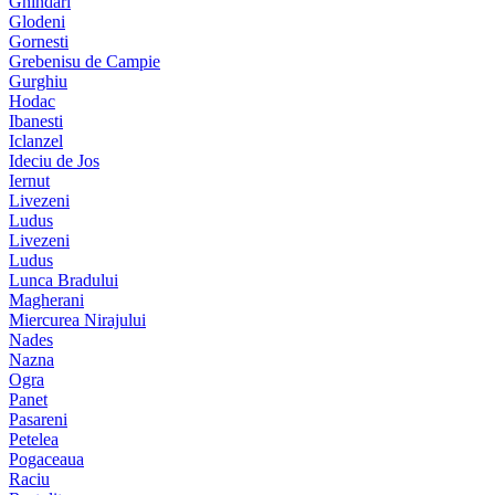
Ghindari
Glodeni
Gornesti
Grebenisu de Campie
Gurghiu
Hodac
Ibanesti
Iclanzel
Ideciu de Jos
Iernut
Livezeni
Ludus
Livezeni
Ludus
Lunca Bradului
Magherani
Miercurea Nirajului
Nades
Nazna
Ogra
Panet
Pasareni
Petelea
Pogaceaua
Raciu