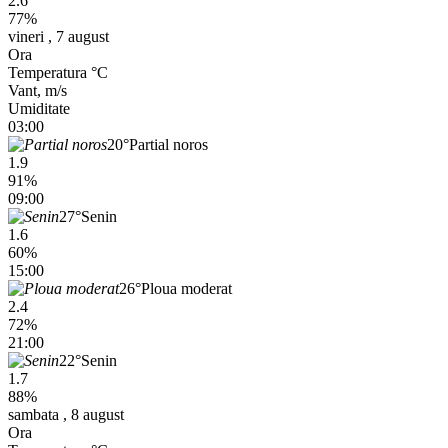
2.6
77%
vineri , 7 august
Ora
Temperatura °C
Vant, m/s
Umiditate
03:00
20°
Partial noros
1.9
91%
09:00
27°
Senin
1.6
60%
15:00
26°
Ploua moderat
2.4
72%
21:00
22°
Senin
1.7
88%
sambata , 8 august
Ora