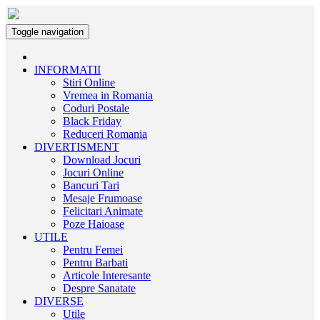
Toggle navigation
INFORMATII
Stiri Online
Vremea in Romania
Coduri Postale
Black Friday
Reduceri Romania
DIVERTISMENT
Download Jocuri
Jocuri Online
Bancuri Tari
Mesaje Frumoase
Felicitari Animate
Poze Haioase
UTILE
Pentru Femei
Pentru Barbati
Articole Interesante
Despre Sanatate
DIVERSE
Utile