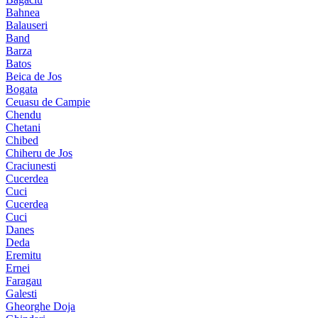
Bahnea
Balauseri
Band
Barza
Batos
Beica de Jos
Bogata
Ceuasu de Campie
Chendu
Chetani
Chibed
Chiheru de Jos
Craciunesti
Cucerdea
Cuci
Cucerdea
Cuci
Danes
Deda
Eremitu
Ernei
Faragau
Galesti
Gheorghe Doja