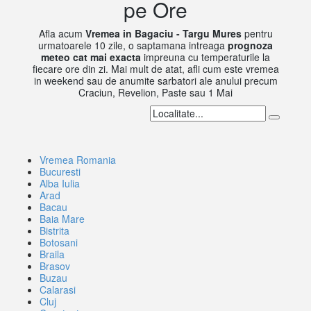
pe Ore
Afla acum
Vremea in Bagaciu - Targu Mures
pentru
urmatoarele 10 zile, o saptamana intreaga
prognoza
meteo cat mai exacta
impreuna cu temperaturile la
fiecare ore din zi. Mai mult de atat, afli cum este vremea
in weekend sau de anumite sarbatori ale anului precum
Craciun, Revelion, Paste sau 1 Mai
Vremea Romania
Bucuresti
Alba Iulia
Arad
Bacau
Baia Mare
Bistrita
Botosani
Braila
Brasov
Buzau
Calarasi
Cluj