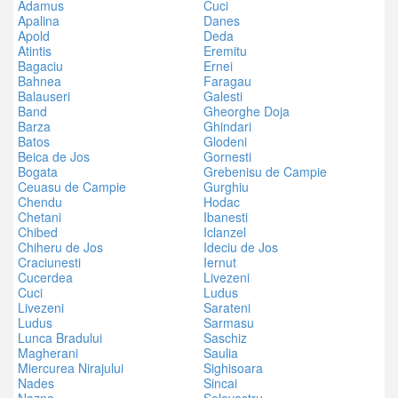
Adamus
Cuci
Apalina
Danes
Apold
Deda
Atintis
Eremitu
Bagaciu
Ernei
Bahnea
Faragau
Balauseri
Galesti
Band
Gheorghe Doja
Barza
Ghindari
Batos
Glodeni
Beica de Jos
Gornesti
Bogata
Grebenisu de Campie
Ceuasu de Campie
Gurghiu
Chendu
Hodac
Chetani
Ibanesti
Chibed
Iclanzel
Chiheru de Jos
Ideciu de Jos
Craciunesti
Iernut
Cucerdea
Livezeni
Cuci
Ludus
Livezeni
Sarateni
Ludus
Sarmasu
Lunca Bradului
Saschiz
Magherani
Saulia
Miercurea Nirajului
Sighisoara
Nades
Sincai
Nazna
Solovastru