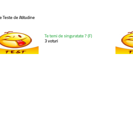
te Teste de Atitudine
evious
Te temi de singuratate ? (F)
3 voturi