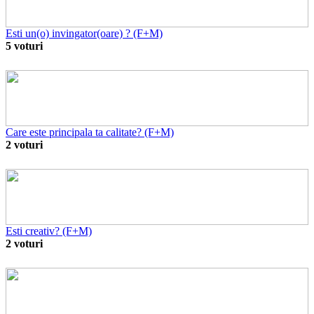
Esti un(o) invingator(oare) ? (F+M)
5 voturi
Care este principala ta calitate? (F+M)
2 voturi
Esti creativ? (F+M)
2 voturi