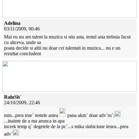
Adelina
03/11/2009, 00:46
Mai eu nu am talent la muzica si stiu asta, testul asta trebuia facut
cu altceva, unde sa
poata decide si altii nu doar cei talentati in muzica... nu e un
rezultat concludent
RaluSh`
24/10/2009, 22:46
mm...prea true` testele astea
pana akm` doar adv`ru`;
...inainte de a ma arunca in apa
incerk temp q` degetele de la pc`...s mika slabiciune lenea...prea
adv`