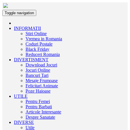
Toggle navigation
INFORMATII
Stiri Online
Vremea in Romania
Coduri Postale
Black Friday
Reduceri Romania
DIVERTISMENT
Download Jocuri
Jocuri Online
Bancuri Tari
Mesaje Frumoase
Felicitari Animate
Poze Haioase
UTILE
Pentru Femei
Pentru Barbati
Articole Interesante
Despre Sanatate
DIVERSE
Utile