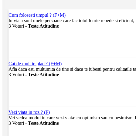
Cum folosesti timpul ? (F+M)
In viata sunt unele persoane care fac totul foarte repede si eficient,
3 Voturi -
Teste Atitudine
Cat de mult te placi? (F+M)
Afla daca esti multumita de tine si daca te iubesti pentru calitatile tal
3 Voturi -
Teste Atitudine
Vezi viata in roz ? (F)
Vei vedea modul in care vezi viata: cu optimism sau cu pesimism. D
3 Voturi -
Teste Atitudine