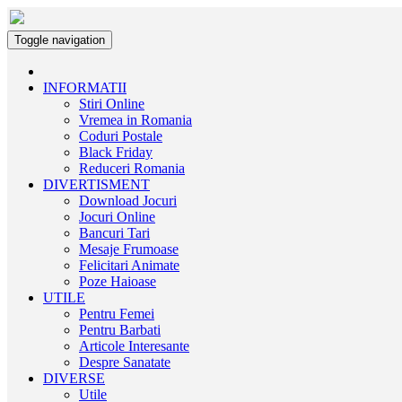
Toggle navigation
INFORMATII
Stiri Online
Vremea in Romania
Coduri Postale
Black Friday
Reduceri Romania
DIVERTISMENT
Download Jocuri
Jocuri Online
Bancuri Tari
Mesaje Frumoase
Felicitari Animate
Poze Haioase
UTILE
Pentru Femei
Pentru Barbati
Articole Interesante
Despre Sanatate
DIVERSE
Utile