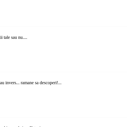
i tale sau nu....
sau invers... ramane sa descoperi!...