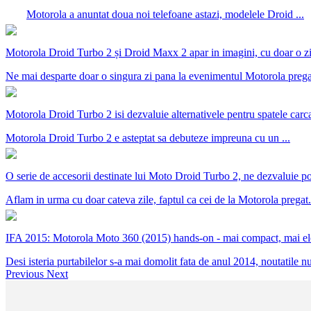
Motorola a anuntat doua noi telefoane astazi, modelele Droid ...
Motorola Droid Turbo 2 și Droid Maxx 2 apar in imagini, cu doar o zi 
Ne mai desparte doar o singura zi pana la evenimentul Motorola pregat
Motorola Droid Turbo 2 isi dezvaluie alternativele pentru spatele car
Motorola Droid Turbo 2 e asteptat sa debuteze impreuna cu un ...
O serie de accesorii destinate lui Moto Droid Turbo 2, ne dezvaluie pos
Aflam in urma cu doar cateva zile, faptul ca cei de la Motorola pregat.
IFA 2015: Motorola Moto 360 (2015) hands-on - mai compact, mai elega
Desi isteria purtabilelor s-a mai domolit fata de anul 2014, noutatile nu 
Previous
Next