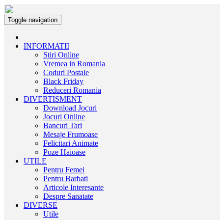
Toggle navigation
INFORMATII
Stiri Online
Vremea in Romania
Coduri Postale
Black Friday
Reduceri Romania
DIVERTISMENT
Download Jocuri
Jocuri Online
Bancuri Tari
Mesaje Frumoase
Felicitari Animate
Poze Haioase
UTILE
Pentru Femei
Pentru Barbati
Articole Interesante
Despre Sanatate
DIVERSE
Utile