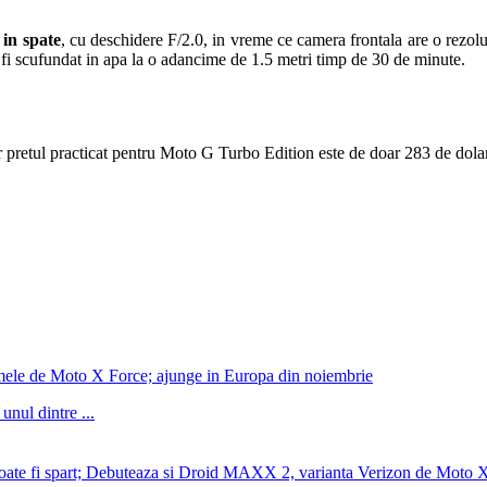
 in spate
, cu deschidere F/2.0, in vreme ce camera frontala are o rezol
d fi scufundat in apa la o adancime de 1.5 metri timp de 30 de minute.
ar pretul practicat pentru Moto G Turbo Edition este de doar 283 de dolar
numele de Moto X Force; ajunge in Europa din noiembrie
unul dintre ...
 poate fi spart; Debuteaza si Droid MAXX 2, varianta Verizon de Moto 