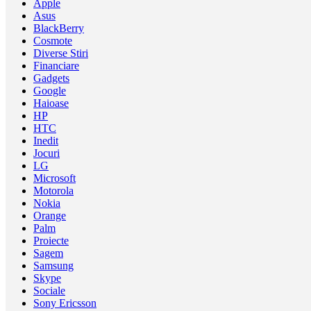
Apple
Asus
BlackBerry
Cosmote
Diverse Stiri
Financiare
Gadgets
Google
Haioase
HP
HTC
Inedit
Jocuri
LG
Microsoft
Motorola
Nokia
Orange
Palm
Proiecte
Sagem
Samsung
Skype
Sociale
Sony Ericsson