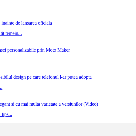
inainte de lansarea oficiala
it temein...
casei personalizabile prin Moto Maker
ibilul design pe care telefonul l-ar putea adopta
..
nt si cu mai multa varietate a versiunilor (Video)
lips...