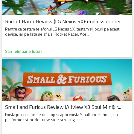
HP
HTC
INEDIT
JOCURI
Rocket Racer Review (LG Nexus 5X): endless runner ...
LG
MICROSOFT
Pentru ca testam telefonul LG Nexus 5X, testam si jocuri pe acest
MOTOROLA
NOKIA
device, iar pe lista se afla si Rocket Racer. Ace...
ORANGE
PALM
Stiri Telefoane Jocuri
PROIECTE
SAGEM
SAMSUNG
SKYPE
SOCIALE
SONY ERICSSON
TEHNOLOGIE
TOPURI
VODAFONE
Small and Furious Review (Allview X3 Soul Mini): r...
Exista jocuri cu limite de timp si apoi exista Small and Furious, un
platformer si joc de curse side scrolling, car...