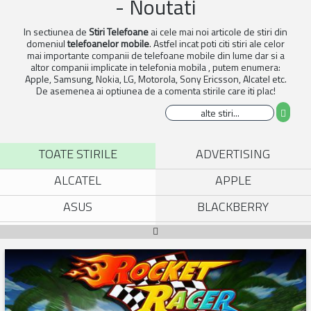
- Noutati
In sectiunea de
Stiri Telefoane
ai cele mai noi articole de stiri din
domeniul
telefoanelor mobile
. Astfel incat poti citi stiri ale celor
mai importante companii de telefoane mobile din lume dar si a
altor companii implicate in telefonia mobila , putem enumera:
Apple, Samsung, Nokia, LG, Motorola, Sony Ericsson, Alcatel etc.
De asemenea ai optiunea de a comenta stirile care iti plac!
TOATE STIRILE
ADVERTISING
ALCATEL
APPLE
ASUS
BLACKBERRY
COSMOTE
DIVERSE STIRI
FINANCIARE
GADGETS
GOOGLE
HAIOASE