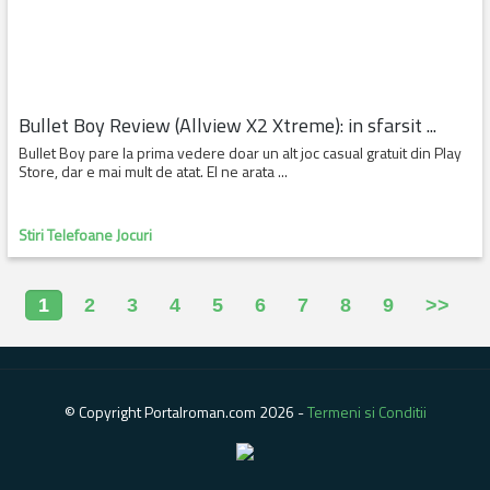
Bullet Boy Review (Allview X2 Xtreme): in sfarsit ...
Bullet Boy pare la prima vedere doar un alt joc casual gratuit din Play
Store, dar e mai mult de atat. El ne arata ...
Stiri Telefoane Jocuri
1
2
3
4
5
6
7
8
9
>>
© Copyright Portalroman.com 2026 -
Termeni si Conditii