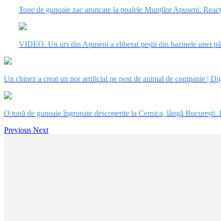
Tone de gunoaie zac aruncate la poalele Munților Apuseni. Reacția
VIDEO. Un urs din Apuseni a eliberat peștii din bazinele unei păs
Un chinez a creat un nor artificial pe post de animal de companie | Di
O tonă de gunoaie îngropate descoperite la Cernica, lângă București. 
Previous
Next