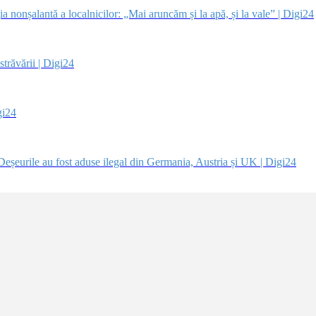
 nonșalantă a localnicilor: „Mai aruncăm și la apă, și la vale” | Digi24
trăvării | Digi24
gi24
Deșeurile au fost aduse ilegal din Germania, Austria și UK | Digi24