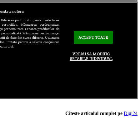
Citeste articolul complet pe
Digi24