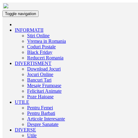
Toggle navigation
INFORMATII
Stiri Online
Vremea in Romania
Coduri Postale
Black Friday
Reduceri Romania
DIVERTISMENT
Download Jocuri
Jocuri Online
Bancuri Tari
Mesaje Frumoase
Felicitari Animate
Poze Haioase
UTILE
Pentru Femei
Pentru Barbati
Articole Interesante
Despre Sanatate
DIVERSE
Utile