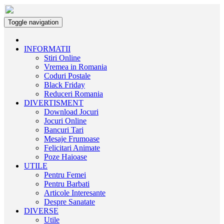
Toggle navigation
INFORMATII
Stiri Online
Vremea in Romania
Coduri Postale
Black Friday
Reduceri Romania
DIVERTISMENT
Download Jocuri
Jocuri Online
Bancuri Tari
Mesaje Frumoase
Felicitari Animate
Poze Haioase
UTILE
Pentru Femei
Pentru Barbati
Articole Interesante
Despre Sanatate
DIVERSE
Utile