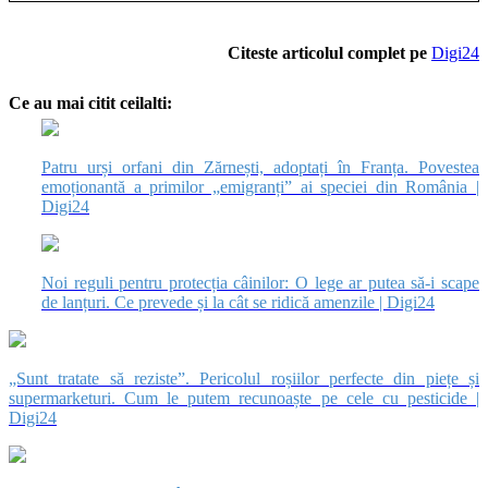
Citeste articolul complet pe
Digi24
Ce au mai citit ceilalti:
Patru urși orfani din Zărnești, adoptați în Franța. Povestea
emoționantă a primilor „emigranți” ai speciei din România |
Digi24
Noi reguli pentru protecția câinilor: O lege ar putea să-i scape
de lanțuri. Ce prevede și la cât se ridică amenzile | Digi24
„Sunt tratate să reziste”. Pericolul roșiilor perfecte din piețe și
supermarketuri. Cum le putem recunoaște pe cele cu pesticide |
Digi24