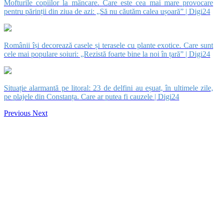
Mofturile copiilor la mâncare. Care este cea mai mare provocare
pentru părinții din ziua de azi: „Să nu căutăm calea ușoară” | Digi24
Românii își decorează casele și terasele cu plante exotice. Care sunt
cele mai populare soiuri: „Rezistă foarte bine la noi în țară” | Digi24
Situație alarmantă pe litoral: 23 de delfini au eșuat, în ultimele zile,
pe plajele din Constanța. Care ar putea fi cauzele | Digi24
Previous
Next