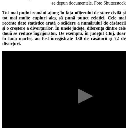
se depun documentele. Foto Shutterstock
Tot mai puțini români ajung în fața ofițerului de stare civilă și
tot mai multe cupluri aleg să pună punct relației. Cele mai
recente date statistice arată o scădere a numărului de căsătorii
și o creștere a divorțurilor. În unele județe, diferența dintre cele
două se reduce îngrijorător. De exemplu, în județul Cluj, doar
în luna martie, au fost înregistrate 130 de căsătorii și 72 de
divorțuri.