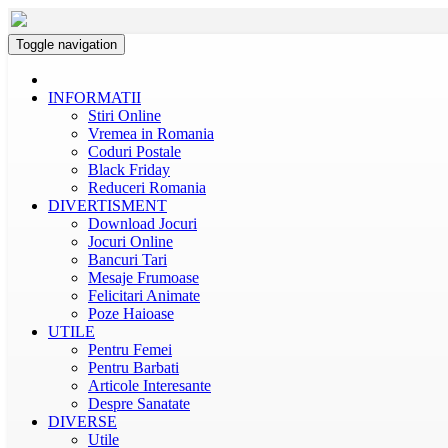
Toggle navigation
INFORMATII
Stiri Online
Vremea in Romania
Coduri Postale
Black Friday
Reduceri Romania
DIVERTISMENT
Download Jocuri
Jocuri Online
Bancuri Tari
Mesaje Frumoase
Felicitari Animate
Poze Haioase
UTILE
Pentru Femei
Pentru Barbati
Articole Interesante
Despre Sanatate
DIVERSE
Utile