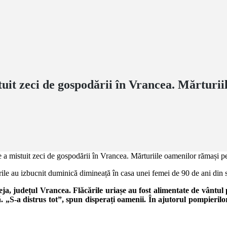
stuit zeci de gospodării în Vrancea. Mărtur
rile au izbucnit duminică dimineață în casa unei femei de 90 de ani din 
ja, județul Vrancea. Flăcările uriașe au fost alimentate de vântul 
că. „S-a distrus tot”, spun disperați oamenii. În ajutorul pompieril