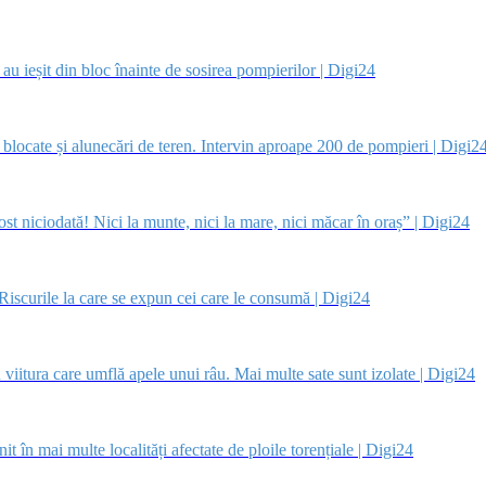
au ieșit din bloc înainte de sosirea pompierilor | Digi24
i blocate și alunecări de teren. Intervin aproape 200 de pompieri | Digi2
st niciodată! Nici la munte, nici la mare, nici măcar în oraș” | Digi24
 Riscurile la care se expun cei care le consumă | Digi24
 viitura care umflă apele unui râu. Mai multe sate sunt izolate | Digi24
it în mai multe localități afectate de ploile torențiale | Digi24