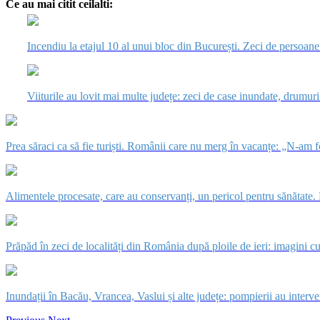
Ce au mai citit ceilalti:
Incendiu la etajul 10 al unui bloc din București. Zeci de persoane 
Viiturile au lovit mai multe județe: zeci de case inundate, drumur
Prea săraci ca să fie turiști. Românii care nu merg în vacanțe: „N-am fo
Alimentele procesate, care au conservanți, un pericol pentru sănătate.
Prăpăd în zeci de localități din România după ploile de ieri: imagini cu
Inundații în Bacău, Vrancea, Vaslui și alte județe: pompierii au interven