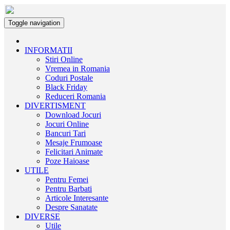
Toggle navigation
INFORMATII
Stiri Online
Vremea in Romania
Coduri Postale
Black Friday
Reduceri Romania
DIVERTISMENT
Download Jocuri
Jocuri Online
Bancuri Tari
Mesaje Frumoase
Felicitari Animate
Poze Haioase
UTILE
Pentru Femei
Pentru Barbati
Articole Interesante
Despre Sanatate
DIVERSE
Utile