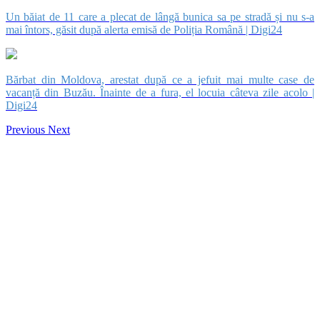
Un băiat de 11 care a plecat de lângă bunica sa pe stradă și nu s-a
mai întors, găsit după alerta emisă de Poliția Română | Digi24
Bărbat din Moldova, arestat după ce a jefuit mai multe case de
vacanță din Buzău. Înainte de a fura, el locuia câteva zile acolo |
Digi24
Previous
Next