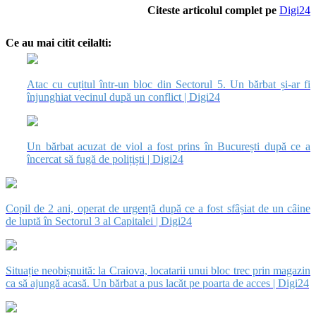
Citeste articolul complet pe
Digi24
Ce au mai citit ceilalti:
Atac cu cuțitul într-un bloc din Sectorul 5. Un bărbat și-ar fi
înjunghiat vecinul după un conflict | Digi24
Un bărbat acuzat de viol a fost prins în București după ce a
încercat să fugă de polițiști | Digi24
Copil de 2 ani, operat de urgență după ce a fost sfâșiat de un câine
de luptă în Sectorul 3 al Capitalei | Digi24
Situație neobișnuită: la Craiova, locatarii unui bloc trec prin magazin
ca să ajungă acasă. Un bărbat a pus lacăt pe poarta de acces | Digi24