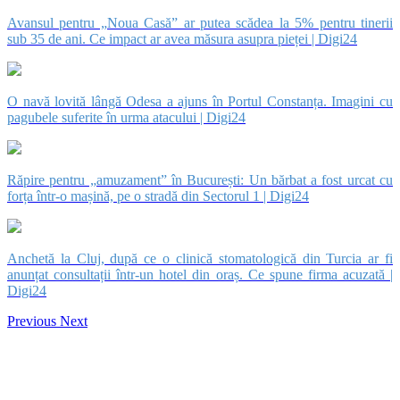
Avansul pentru „Noua Casă” ar putea scădea la 5% pentru tinerii
sub 35 de ani. Ce impact ar avea măsura asupra pieței | Digi24
O navă lovită lângă Odesa a ajuns în Portul Constanța. Imagini cu
pagubele suferite în urma atacului | Digi24
Răpire pentru „amuzament” în București: Un bărbat a fost urcat cu
forța într-o mașină, pe o stradă din Sectorul 1 | Digi24
Anchetă la Cluj, după ce o clinică stomatologică din Turcia ar fi
anunțat consultații într-un hotel din oraș. Ce spune firma acuzată |
Digi24
Previous
Next