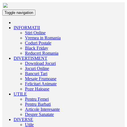
Toggle navigation
INFORMATII
Stiri Online
Vremea in Romania
Coduri Postale
Black Friday
Reduceri Romania
DIVERTISMENT
Download Jocuri
Jocuri Online
Bancuri Tari
Mesaje Frumoase
Felicitari Animate
Poze Haioase
UTILE
Pentru Femei
Pentru Barbati
Articole Interesante
Despre Sanatate
DIVERSE
Utile