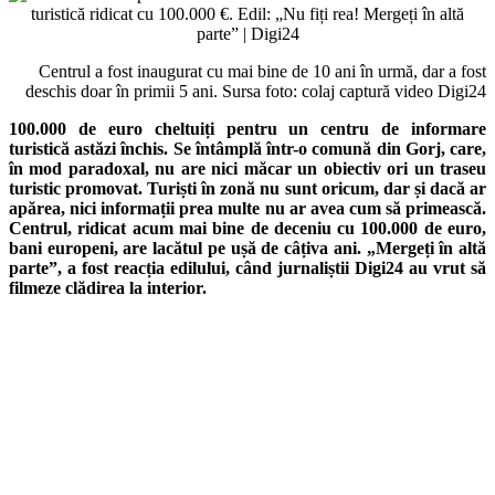
Centrul a fost inaugurat cu mai bine de 10 ani în urmă, dar a fost
deschis doar în primii 5 ani. Sursa foto: colaj captură video Digi24
100.000 de euro cheltuiți pentru un centru de informare
turistică astăzi închis. Se întâmplă într-o comună din Gorj, care,
în mod paradoxal, nu are nici măcar un obiectiv ori un traseu
turistic promovat. Turiști în zonă nu sunt oricum, dar și dacă ar
apărea, nici informații prea multe nu ar avea cum să primească.
Centrul, ridicat acum mai bine de deceniu cu 100.000 de euro,
bani europeni, are lacătul pe ușă de câțiva ani. „Mergeți în altă
parte”, a fost reacția edilului, când jurnaliștii Digi24 au vrut să
filmeze clădirea la interior.