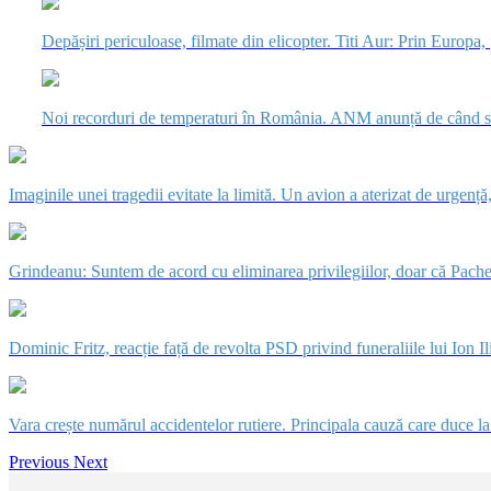
Depășiri periculoase, filmate din elicopter. Titi Aur: Prin Europa
Noi recorduri de temperaturi în România. ANM anunță de când s-
Imaginile unei tragedii evitate la limită. Un avion a aterizat de urge
Grindeanu: Suntem de acord cu eliminarea privilegiilor, doar că Pachet
Dominic Fritz, reacție față de revolta PSD privind funeraliile lui Ion I
Vara crește numărul accidentelor rutiere. Principala cauză care duce la 
Previous
Next