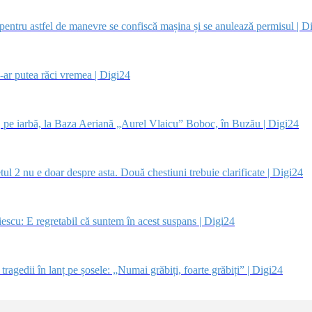
, pentru astfel de manevre se confiscă mașina și se anulează permisul | D
ar putea răci vremea | Digi24
nță, pe iarbă, la Baza Aeriană „Aurel Vlaicu” Boboc, în Buzău | Digi24
ul 2 nu e doar despre asta. Două chestiuni trebuie clarificate | Digi24
liescu: E regretabil că suntem în acest suspans | Digi24
tragedii în lanț pe șosele: „Numai grăbiți, foarte grăbiți” | Digi24