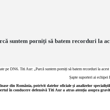
rcă suntem porniți să batem recorduri la ace
Șapte suporteri ai echipe
se din România, potrivit datelor oficiale și analizelor specialiștil
xpertul în conducere defensivă Titi Aur a atras atenția asupra gravi