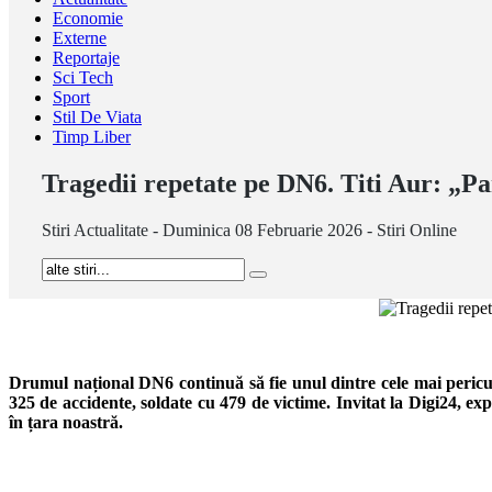
Economie
Externe
Reportaje
Sci Tech
Sport
Stil De Viata
Timp Liber
Tragedii repetate pe DN6. Titi Aur: „Pa
Stiri Actualitate - Duminica 08 Februarie 2026 - Stiri Online
Drumul național DN6 continuă să fie unul dintre cele mai periculoa
325 de accidente, soldate cu 479 de victime. Invitat la Digi24, e
în țara noastră.