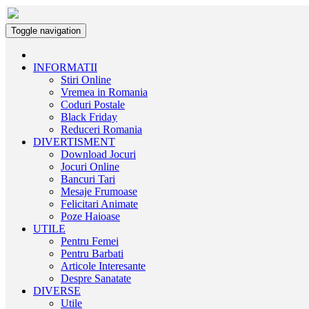
Toggle navigation
INFORMATII
Stiri Online
Vremea in Romania
Coduri Postale
Black Friday
Reduceri Romania
DIVERTISMENT
Download Jocuri
Jocuri Online
Bancuri Tari
Mesaje Frumoase
Felicitari Animate
Poze Haioase
UTILE
Pentru Femei
Pentru Barbati
Articole Interesante
Despre Sanatate
DIVERSE
Utile