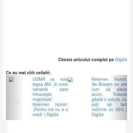
Citeste articolul complet pe
Digi24
Ce au mai citit ceilalti:
Previous
Next
UDMR va vota
Kelemen Hunor:
legea ANI „în orice
Ilie Bolojan nu are
variantă care
cum să plece
întrunește
acum. Trebuie
majoritate”.
găsită o soluție, nu
Kelemen Hunor:
poți să faci
„Pentru noi nu e o
reforme cu 35% |
miză” | Digi24
Digi24