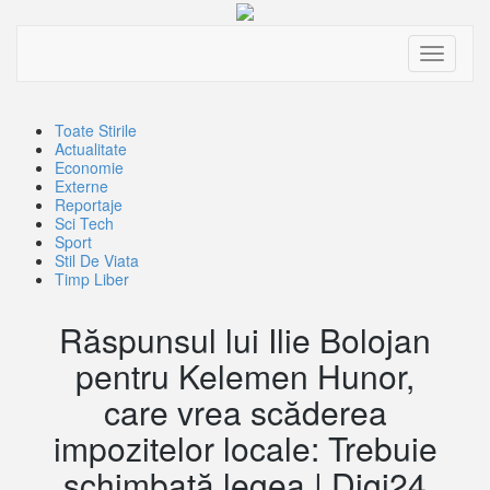
Toggle
navigati
Toate Stirile
Actualitate
Economie
Externe
Reportaje
Sci Tech
Sport
Stil De Viata
Timp Liber
Răspunsul lui Ilie Bolojan
pentru Kelemen Hunor,
care vrea scăderea
impozitelor locale: Trebuie
schimbată legea | Digi24