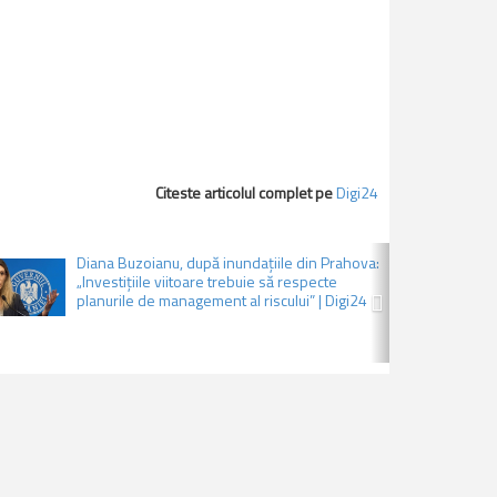
Citeste articolul complet pe
Digi24
Next
Diana Buzoianu, după inundațiile din Prahova:
„Investițiile viitoare trebuie să respecte
planurile de management al riscului” | Digi24