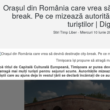
Orașul din România care vrea să 
break. Pe ce mizează autorită
turiștilor | Di
Stiri Timp Liber - Miercuri 10 Iunie 2
Timișoara își propune să atragă mai 
ă titlul de Capitală Culturală Europeană, Timișoara ar putea dev
atragă mai mulți turiști pentru sejururi scurte. Autoritățile mizea
iștii care au ajuns deja în vestul țării se declară încântați de ce a