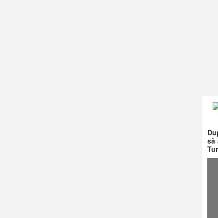
Dup
să 
Tur