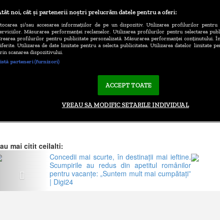
au mai citit ceilalti:
Previous
Concedii mai scurte, în destinații mai ieftine.
Scumpirile au redus din apetitul românilor
pentru vacanțe: „Suntem mult mai cumpătați”
| Digi24