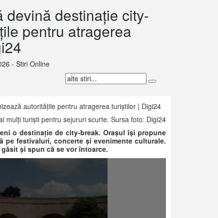
devină destinație city-
țile pentru atragerea
gi24
026 - Stiri Online
mulți turiști pentru sejururi scurte. Sursa foto: Digi24
eni o destinație de city-break. Orașul își propune
ză pe festivaluri, concerte și evenimente culturale.
u găsit și spun că se vor întoarce.