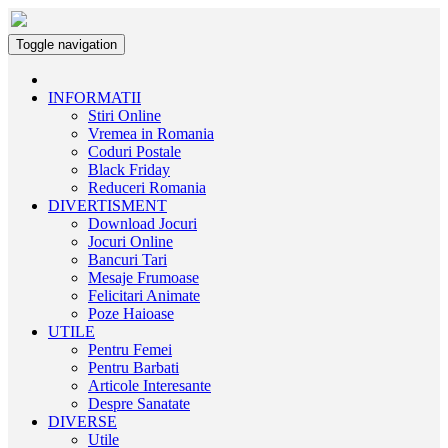
Toggle navigation
INFORMATII
Stiri Online
Vremea in Romania
Coduri Postale
Black Friday
Reduceri Romania
DIVERTISMENT
Download Jocuri
Jocuri Online
Bancuri Tari
Mesaje Frumoase
Felicitari Animate
Poze Haioase
UTILE
Pentru Femei
Pentru Barbati
Articole Interesante
Despre Sanatate
DIVERSE
Utile