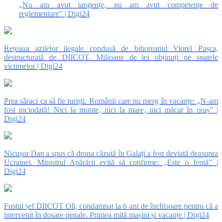
„Nu am avut tangențe, nu am avut competențe de
reglementare” | Digi24
Rețeaua azilelor ilegale condusă de bihoreanul Viorel Pașca,
destructurată de DIICOT. Milioane de lei obținuți pe spatele
victimelor | Digi24
Prea săraci ca să fie turiști. Românii care nu merg în vacanțe: „N-am
fost niciodată! Nici la munte, nici la mare, nici măcar în oraș” |
Digi24
Nicușor Dan a spus că drona căzută în Galați a fost deviată deasupra
Ucrainei. Ministrul Apărării evită să confirme: „Este o fentă” |
Digi24
Fostul șef DIICOT Olt, condamnat la 6 ani de închisoare pentru că a
intervenit în dosare penale. Primea mită mașini și vacanțe | Digi24