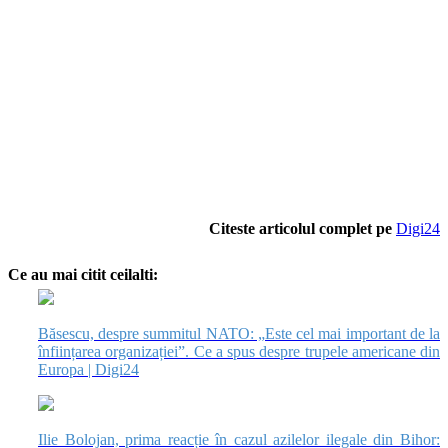
Citeste articolul complet pe
Digi24
Ce au mai citit ceilalti:
Băsescu, despre summitul NATO: „Este cel mai important de la
înființarea organizației”. Ce a spus despre trupele americane din
Europa | Digi24
Ilie Bolojan, prima reacție în cazul azilelor ilegale din Bihor: