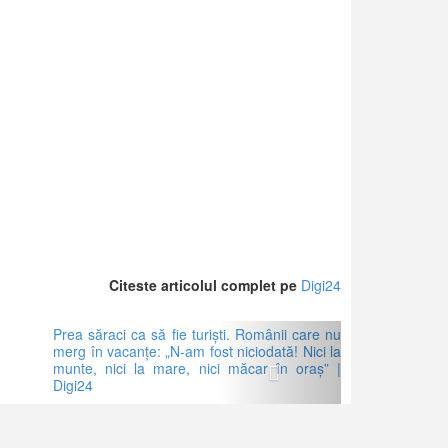
Citeste articolul complet pe
Digi24
Next
Prea săraci ca să fie turiști. Românii care nu
merg în vacanțe: „N-am fost niciodată! Nici la
munte, nici la mare, nici măcar în oraș” |
Digi24