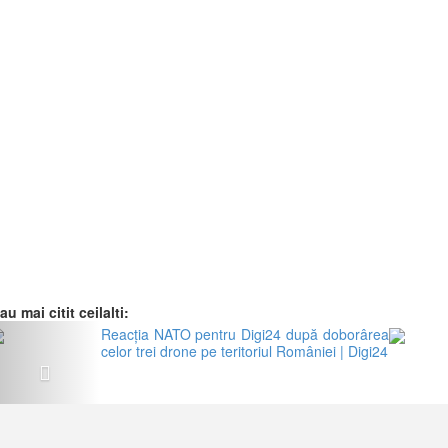
au mai citit ceilalti:
Previous
Reacția NATO pentru Digi24 după doborârea
celor trei drone pe teritoriul României | Digi24