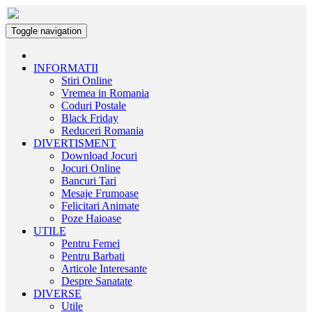
Toggle navigation
INFORMATII
Stiri Online
Vremea in Romania
Coduri Postale
Black Friday
Reduceri Romania
DIVERTISMENT
Download Jocuri
Jocuri Online
Bancuri Tari
Mesaje Frumoase
Felicitari Animate
Poze Haioase
UTILE
Pentru Femei
Pentru Barbati
Articole Interesante
Despre Sanatate
DIVERSE
Utile