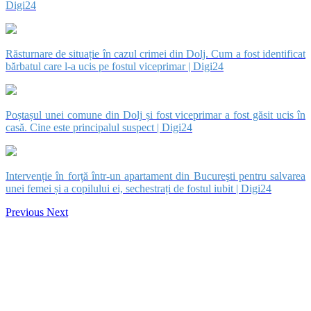
Digi24
Răsturnare de situație în cazul crimei din Dolj. Cum a fost identificat
bărbatul care l-a ucis pe fostul viceprimar | Digi24
Poștașul unei comune din Dolj și fost viceprimar a fost găsit ucis în
casă. Cine este principalul suspect | Digi24
Intervenție în forță într-un apartament din Bucureşti pentru salvarea
unei femei și a copilului ei, sechestrați de fostul iubit | Digi24
Previous
Next