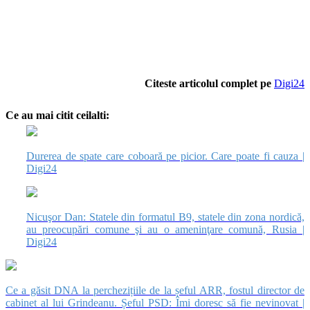
Citeste articolul complet pe
Digi24
Ce au mai citit ceilalti:
Durerea de spate care coboară pe picior. Care poate fi cauza |
Digi24
Nicuşor Dan: Statele din formatul B9, statele din zona nordică,
au preocupări comune şi au o ameninţare comună, Rusia |
Digi24
Ce a găsit DNA la perchezițiile de la șeful ARR, fostul director de
cabinet al lui Grindeanu. Șeful PSD: Îmi doresc să fie nevinovat |