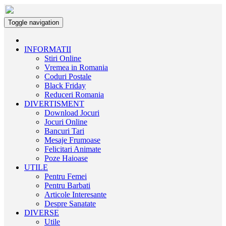
Toggle navigation
INFORMATII
Stiri Online
Vremea in Romania
Coduri Postale
Black Friday
Reduceri Romania
DIVERTISMENT
Download Jocuri
Jocuri Online
Bancuri Tari
Mesaje Frumoase
Felicitari Animate
Poze Haioase
UTILE
Pentru Femei
Pentru Barbati
Articole Interesante
Despre Sanatate
DIVERSE
Utile