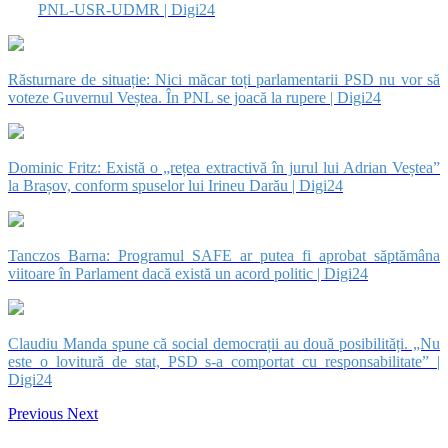
PNL-USR-UDMR | Digi24
Răsturnare de situație: Nici măcar toți parlamentarii PSD nu vor să
voteze Guvernul Veștea. În PNL se joacă la rupere | Digi24
Dominic Fritz: Există o „rețea extractivă în jurul lui Adrian Veștea”
la Brașov, conform spuselor lui Irineu Darău | Digi24
Tanczos Barna: Programul SAFE ar putea fi aprobat săptămâna
viitoare în Parlament dacă există un acord politic | Digi24
Claudiu Manda spune că social democrații au două posibilități. „Nu
este o lovitură de stat, PSD s-a comportat cu responsabilitate” |
Digi24
Previous
Next