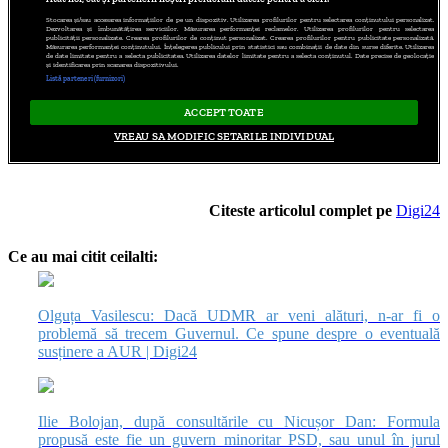
Citeste articolul complet pe
Digi24
Ce au mai citit ceilalti:
Olguța Vasilescu: Dacă UDMR ar veni alături, n-ar fi o
problemă să trecem Guvernul. Ce spune despre o eventuală
susținere a AUR | Digi24
Ilie Bolojan, după consultările cu Nicușor Dan: Formula
propusă este fie un guvern minoritar PSD, sau unul în jurul