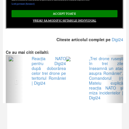
Citeste articolul complet pe
Digi24
Ce au mai citit ceilalti:
Previous
Next
Reacția NATO
„Trei drone rusești
pentru Digi24
în trei zile
după doborârea
înseamnă un atac
celor trei drone pe
asupra României”.
teritoriul României
Comandorul (r)
| Digi24
Mateiu explică
reacția NATO și
miza incidentelor |
Digi24