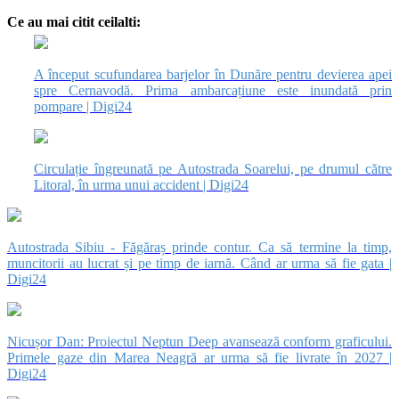
Ce au mai citit ceilalti:
A început scufundarea barjelor în Dunăre pentru devierea apei
spre Cernavodă. Prima ambarcațiune este inundată prin
pompare | Digi24
Circulație îngreunată pe Autostrada Soarelui, pe drumul către
Litoral, în urma unui accident | Digi24
Autostrada Sibiu - Făgăraș prinde contur. Ca să termine la timp,
muncitorii au lucrat și pe timp de iarnă. Când ar urma să fie gata |
Digi24
Nicușor Dan: Proiectul Neptun Deep avansează conform graficului.
Primele gaze din Marea Neagră ar urma să fie livrate în 2027 |
Digi24