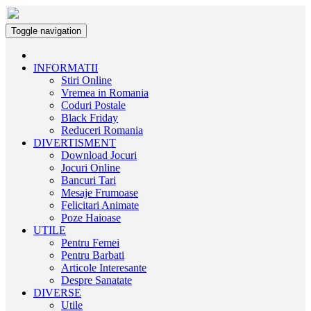
Toggle navigation
INFORMATII
Stiri Online
Vremea in Romania
Coduri Postale
Black Friday
Reduceri Romania
DIVERTISMENT
Download Jocuri
Jocuri Online
Bancuri Tari
Mesaje Frumoase
Felicitari Animate
Poze Haioase
UTILE
Pentru Femei
Pentru Barbati
Articole Interesante
Despre Sanatate
DIVERSE
Utile