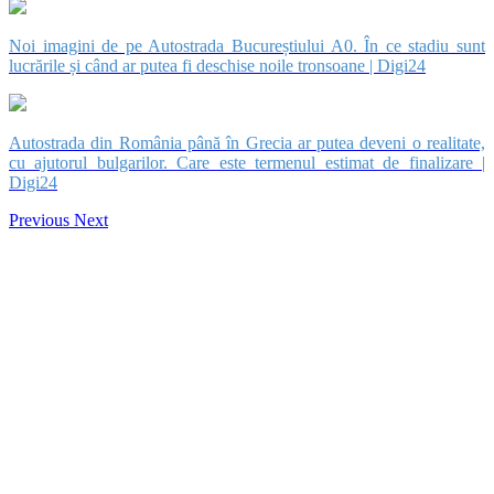
Noi imagini de pe Autostrada Bucureștiului A0. În ce stadiu sunt
lucrările și când ar putea fi deschise noile tronsoane | Digi24
Autostrada din România până în Grecia ar putea deveni o realitate,
cu ajutorul bulgarilor. Care este termenul estimat de finalizare |
Digi24
Previous
Next