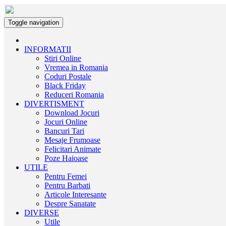
Toggle navigation
INFORMATII
Stiri Online
Vremea in Romania
Coduri Postale
Black Friday
Reduceri Romania
DIVERTISMENT
Download Jocuri
Jocuri Online
Bancuri Tari
Mesaje Frumoase
Felicitari Animate
Poze Haioase
UTILE
Pentru Femei
Pentru Barbati
Articole Interesante
Despre Sanatate
DIVERSE
Utile