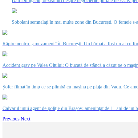
Dan Dungaciu, dezvăluiri despre negocierile purtate de AUR pen
Șobolani semnalați în mai multe zone din București. O femeie s-a tr
Răpire pentru „amuzament” în București: Un bărbat a fost urcat cu forț
Accident grav pe Valea Oltului: O bucată de stâncă a căzut pe o mașină
Șofer filmat în timp ce se plimbă cu mașina pe plaja din Vadu. Ce ame
Calvarul unui agent de poliție din Brașov: amenințat de 11 ani de un bărb
Previous
Next