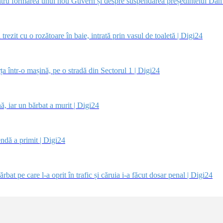
tru formarea unui nou Guvern și despre suspendarea președintelui Dan
ezit cu o rozătoare în baie, intrată prin vasul de toaletă | Digi24
a într-o mașină, pe o stradă din Sectorul 1 | Digi24
, iar un bărbat a murit | Digi24
ndă a primit | Digi24
at pe care l-a oprit în trafic și căruia i-a făcut dosar penal | Digi24