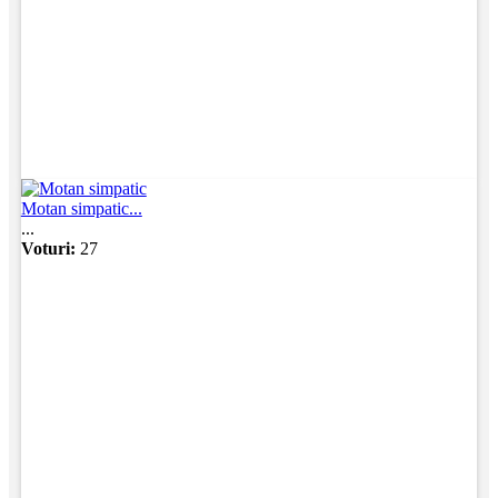
Motan simpatic...
...
Voturi:
27