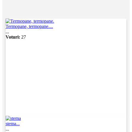
Termopane, termopane....
...
Voturi:
27
stema...
...