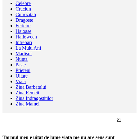
Celebre
Craciun
Curiozitati
Dragoste
Fericire
Haioase
Halloween
Intrebari
La Multi Ani
Martisor
Nunta
Paste
Prieteni
Uitare
Viata
Ziua Barbatului
Ziua Femeii
Ziua Indragostitilor
Ziua Mamei
21
Tarmul meu e uitat de lume viata me nu are sens sunt