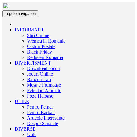
Toggle navigation
INFORMATII
Stiri Online
Vremea in Romania
Coduri Postale
Black Friday
Reduceri Romania
DIVERTISMENT
Download Jocuri
Jocuri Online
Bancuri Tari
Mesaje Frumoase
Felicitari Animate
Poze Haioase
UTILE
Pentru Femei
Pentru Barbati
Articole Interesante
Despre Sanatate
DIVERSE
Utile