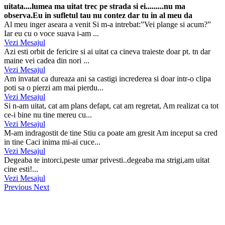
uitata....lumea ma uitat trec pe strada si ei.........nu ma
observa.Eu in sufletul tau nu contez dar tu in al meu da
Al meu inger aseara a venit Si m-a intrebat:”Vei plange si acum?”
Iar eu cu o voce suava i-am ...
Vezi Mesajul
Azi esti orbit de fericire si ai uitat ca cineva traieste doar pt. tn dar
maine vei cadea din nori ...
Vezi Mesajul
Am invatat ca dureaza ani sa castigi increderea si doar intr-o clipa
poti sa o pierzi am mai pierdu...
Vezi Mesajul
Si n-am uitat, cat am plans defapt, cat am regretat, Am realizat ca tot
ce-i bine nu tine mereu cu...
Vezi Mesajul
M-am indragostit de tine Stiu ca poate am gresit Am inceput sa cred
in tine Caci inima mi-ai cuce...
Vezi Mesajul
Degeaba te intorci,peste umar privesti..degeaba ma strigi,am uitat
cine esti!...
Vezi Mesajul
Previous
Next