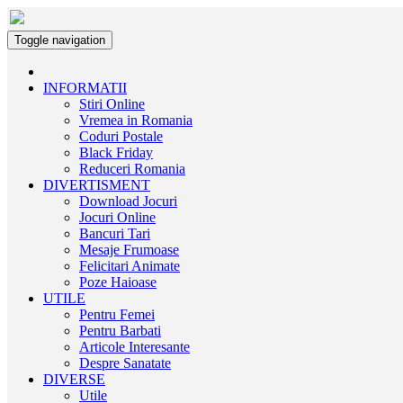
Toggle navigation
INFORMATII
Stiri Online
Vremea in Romania
Coduri Postale
Black Friday
Reduceri Romania
DIVERTISMENT
Download Jocuri
Jocuri Online
Bancuri Tari
Mesaje Frumoase
Felicitari Animate
Poze Haioase
UTILE
Pentru Femei
Pentru Barbati
Articole Interesante
Despre Sanatate
DIVERSE
Utile