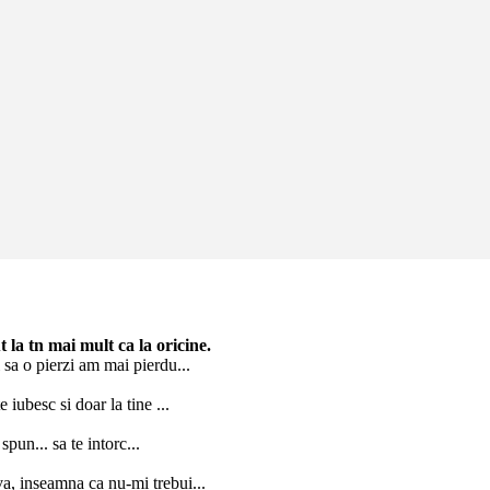
 la tn mai mult ca la oricine.
 sa o pierzi am mai pierdu...
 iubesc si doar la tine ...
spun... sa te intorc...
va, inseamna ca nu-mi trebui...