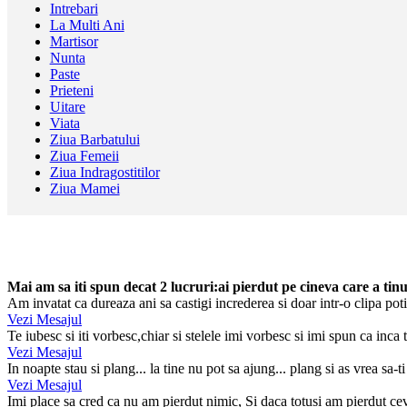
Intrebari
La Multi Ani
Martisor
Nunta
Paste
Prieteni
Uitare
Viata
Ziua Barbatului
Ziua Femeii
Ziua Indragostitilor
Ziua Mamei
Mai am sa iti spun decat 2 lucruri:ai pierdut pe cineva care a tinut
Am invatat ca dureaza ani sa castigi increderea si doar intr-o clipa poti
Vezi Mesajul
Te iubesc si iti vorbesc,chiar si stelele imi vorbesc si imi spun ca inca te
Vezi Mesajul
In noapte stau si plang... la tine nu pot sa ajung... plang si as vrea sa-ti 
Vezi Mesajul
Imi place sa cred ca nu am pierdut nimic, Si daca totusi am pierdut ce