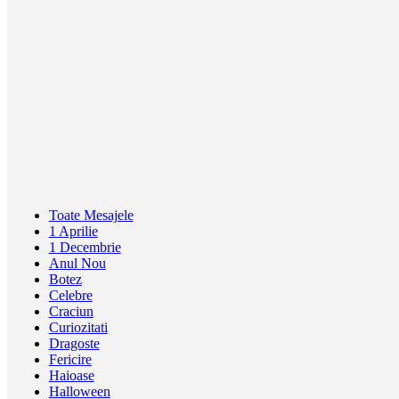
Toate Mesajele
1 Aprilie
1 Decembrie
Anul Nou
Botez
Celebre
Craciun
Curiozitati
Dragoste
Fericire
Haioase
Halloween