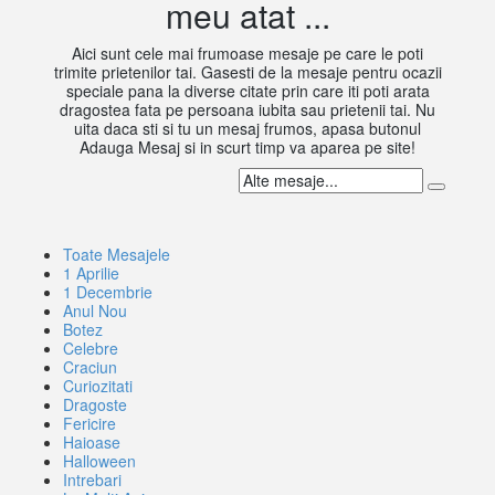
meu atat ...
Aici sunt cele mai frumoase mesaje pe care le poti
trimite prietenilor tai. Gasesti de la mesaje pentru ocazii
speciale pana la diverse citate prin care iti poti arata
dragostea fata pe persoana iubita sau prietenii tai. Nu
uita daca sti si tu un mesaj frumos, apasa butonul
Adauga Mesaj si in scurt timp va aparea pe site!
Toate Mesajele
1 Aprilie
1 Decembrie
Anul Nou
Botez
Celebre
Craciun
Curiozitati
Dragoste
Fericire
Haioase
Halloween
Intrebari