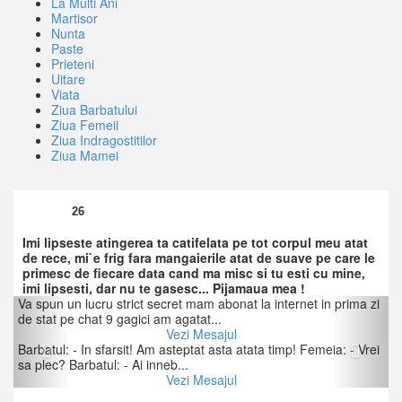
La Multi Ani
Martisor
Nunta
Paste
Prieteni
Uitare
Viata
Ziua Barbatului
Ziua Femeii
Ziua Indragostitilor
Ziua Mamei
26
Imi lipseste atingerea ta catifelata pe tot corpul meu atat
de rece, mi`e frig fara mangaierile atat de suave pe care le
primesc de fiecare data cand ma misc si tu esti cu mine,
imi lipsesti, dar nu te gasesc... Pijamaua mea !
Previous
Next
Va spun un lucru strict secret mam abonat la internet in prima zi
de stat pe chat 9 gagici am agatat...
Vezi Mesajul
Barbatul: - In sfarsit! Am asteptat asta atata timp! Femeia: - Vrei
sa plec? Barbatul: - Ai inneb...
Vezi Mesajul