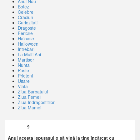
Anul Nou
Botez
Celebre
Craciun
Curiozitati
Dragoste
Fericire
Haioase
Halloween
Intrebari
La Multi Ani
Martisor
Nunta
Paste
Prieteni
Uitare
Viata
Ziua Barbatului
Ziua Femeii
Ziua Indragostitilor
Ziua Mamei
9
Anul acesta iepuraşul o să vină la tine încărcat cu