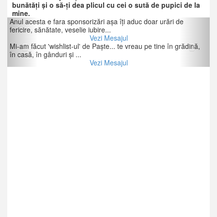
bunătăţi şi o să-ţi dea plicul cu cei o sută de pupici de la
mine.
Previous
Next
Anul acesta e fara sponsorizări aşa îţi aduc doar urări de
fericire, sănătate, veselie iubire...
Vezi Mesajul
Mi-am făcut 'wishlist-ul' de Paşte... te vreau pe tine în grădină,
în casă, în gânduri şi ...
Vezi Mesajul