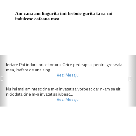
HAIOASE
HALLOWEEN
Am cana am lingurita imi trebuie gurita ta sa-mi
INTREBARI
LA MULTI ANI
indulcesc cafeaua mea
MARTISOR
NUNTA
PASTE
PRIETENI
UITARE
VIATA
Previous
N
ZIUA BARBATULUI
ZIUA FEMEII
Iertare Pot indura orice tortura, Orice pedeapsa, pentru greseala
mea, Inafara de una sing...
ZIUA INDRAGOSTITILOR
ZIUA MAMEI
Vezi Mesajul
Nu imi mai amintesc cine m-a invatat sa vorbesc dar n-am sa uit
niciodata cine m-a invatat sa iubesc...
Vezi Mesajul