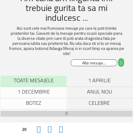
trebuie gurita ta sa mi
indulcesc ...
Aici sunt cele mai frumoase mesaje pe care le poti trimite
prietenilor tai. Gasesti de la mesaje pentru ocazii speciale pana
la diverse citate prin care iti poti arata dragostea fata pe
persoana iubita sau prietenii tai. Nu uita daca sti si tu un mesaj
frumos, apasa butonul Adauga Mesaj si in scurt timp va aparea pe
site!
TOATE MESAJELE
1 APRILIE
1 DECEMBRIE
ANUL NOU
BOTEZ
CELEBRE
CRACIUN
CURIOZITATI
DRAGOSTE
FERICIRE
20