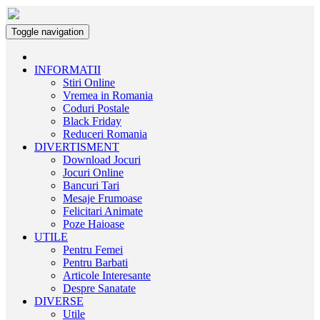
Toggle navigation
INFORMATII
Stiri Online
Vremea in Romania
Coduri Postale
Black Friday
Reduceri Romania
DIVERTISMENT
Download Jocuri
Jocuri Online
Bancuri Tari
Mesaje Frumoase
Felicitari Animate
Poze Haioase
UTILE
Pentru Femei
Pentru Barbati
Articole Interesante
Despre Sanatate
DIVERSE
Utile