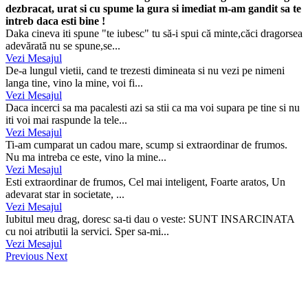
dezbracat, urat si cu spume la gura si imediat m-am gandit sa te
intreb daca esti bine !
Daka cineva iti spune "te iubesc" tu să-i spui că minte,căci dragorsea
adevărată nu se spune,se...
Vezi Mesajul
De-a lungul vietii, cand te trezesti dimineata si nu vezi pe nimeni
langa tine, vino la mine, voi fi...
Vezi Mesajul
Daca incerci sa ma pacalesti azi sa stii ca ma voi supara pe tine si nu
iti voi mai raspunde la tele...
Vezi Mesajul
Ti-am cumparat un cadou mare, scump si extraordinar de frumos.
Nu ma intreba ce este, vino la mine...
Vezi Mesajul
Esti extraordinar de frumos, Cel mai inteligent, Foarte aratos, Un
adevarat star in societate, ...
Vezi Mesajul
Iubitul meu drag, doresc sa-ti dau o veste: SUNT INSARCINATA
cu noi atributii la servici. Sper sa-mi...
Vezi Mesajul
Previous
Next