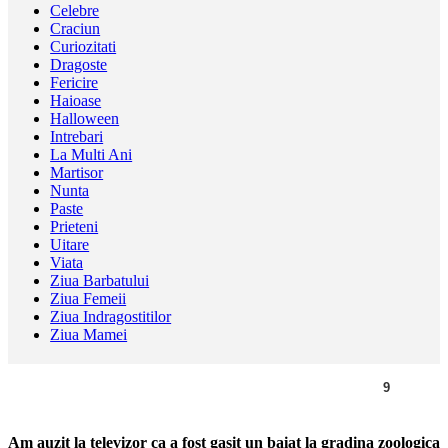
Celebre
Craciun
Curiozitati
Dragoste
Fericire
Haioase
Halloween
Intrebari
La Multi Ani
Martisor
Nunta
Paste
Prieteni
Uitare
Viata
Ziua Barbatului
Ziua Femeii
Ziua Indragostitilor
Ziua Mamei
9
Am auzit la televizor ca a fost gasit un baiat la gradina zoologica