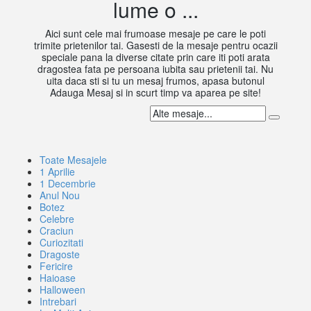
lume o ...
Aici sunt cele mai frumoase mesaje pe care le poti
trimite prietenilor tai. Gasesti de la mesaje pentru ocazii
speciale pana la diverse citate prin care iti poti arata
dragostea fata pe persoana iubita sau prietenii tai. Nu
uita daca sti si tu un mesaj frumos, apasa butonul
Adauga Mesaj si in scurt timp va aparea pe site!
Toate Mesajele
1 Aprilie
1 Decembrie
Anul Nou
Botez
Celebre
Craciun
Curiozitati
Dragoste
Fericire
Haioase
Halloween
Intrebari