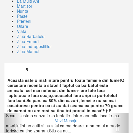
La Multi Ani
Martisor
Nunta
Paste
Prieteni
Uitare
Viata
Ziua Barbatului
Ziua Femeii
Ziua Indragostitilor
Ziua Mamei
5
Aceasta este o instiintare pentru toate femeile din lume!O
cercetare recenta a stabilit faptul ca barbatul este
animalul cel mai nefericit din lume:- are tate fara
lapte,ouale fara coaja,cocoselul fara aripi si portofelul
fara bani.Se pare ca 80% din cazuri ,femeile nu se mai
casatoresc pentru ca si-au dat seama ca pentru 70 grame
de carnat nu are rost sa tina tot porcul in casa!!:):P
Previous
Next
Sexul : -este o senzatie -o tentatie -intr-o anumita locatie -cu...
Vezi Mesajul
mi-ai infipt un cutit si nu stiai ca ma doare. momentul meu de
fericire cu tine.zburam.Stiu ca nu...