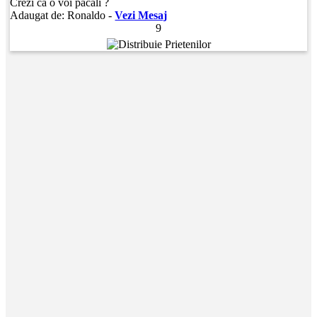
Crezi ca o voi pacali ?
Adaugat de:
Ronaldo
-
Vezi Mesaj
9