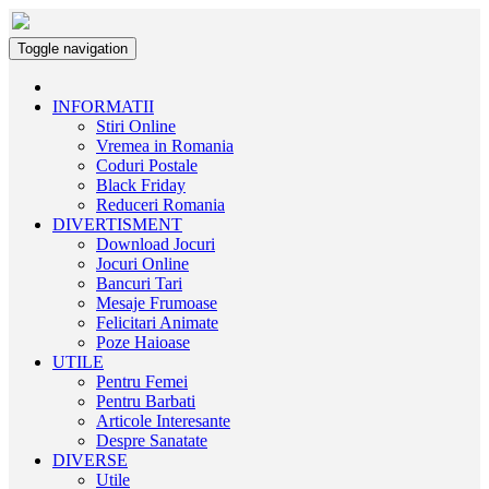
Toggle navigation
INFORMATII
Stiri Online
Vremea in Romania
Coduri Postale
Black Friday
Reduceri Romania
DIVERTISMENT
Download Jocuri
Jocuri Online
Bancuri Tari
Mesaje Frumoase
Felicitari Animate
Poze Haioase
UTILE
Pentru Femei
Pentru Barbati
Articole Interesante
Despre Sanatate
DIVERSE
Utile