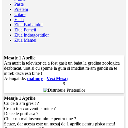
Paste
Prieteni
Uitare
Viata
Ziua Barbatului
Ziua Femeii
Ziua Indragostitilor
Ziua Mamei
Mesaje 1 Aprilie
Am auzit la televizor ca a fost gasit un baiat la gradina zoologica
dezbracat, urat si cu spume la gura si imediat m-am gandit sa te
intreb daca esti bine !
Adaugat de:
mahony
-
Vezi Mesaj
9
Mesaje 1 Aprilie
Cu ce ti-am gresit ?
Ce nu ti-a convenit la mine ?
De ce te porti asa ?
Chiar nu mai insemn nimic pentru tine ?
Scuze, dar acesta este un mesaj de 1 aprilie pentru pisica mea!