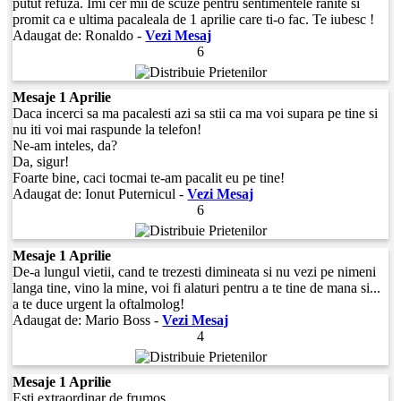
putut refuza. Imi cer mii de scuze pentru sentimentele ranite si
promit ca e ultima pacaleala de 1 aprilie care ti-o fac. Te iubesc !
Adaugat de:
Ronaldo
-
Vezi Mesaj
6
Mesaje 1 Aprilie
Daca incerci sa ma pacalesti azi sa stii ca ma voi supara pe tine si
nu iti voi mai raspunde la telefon!
Ne-am inteles, da?
Da, sigur!
Foarte bine, caci tocmai te-am pacalit eu pe tine!
Adaugat de:
Ionut Puternicul
-
Vezi Mesaj
6
Mesaje 1 Aprilie
De-a lungul vietii, cand te trezesti dimineata si nu vezi pe nimeni
langa tine, vino la mine, voi fi alaturi pentru a te tine de mana si...
a te duce urgent la oftalmolog!
Adaugat de:
Mario Boss
-
Vezi Mesaj
4
Mesaje 1 Aprilie
Esti extraordinar de frumos,