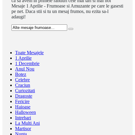
ca sa avem in primele randuri cele mai tari si mai noi
Mesaje 1 Aprilie - Frumoase si Amuzante pe care le gasesti
pe net. Daca stii si tu un mesaj frumos, nu ezita sa-l
adaugi!
Toate Mesajele
1 Aprilie
1 Decembrie
Anul Nou
Botez
Celebre
Craciun
Curiozitati
Dragoste
Fericire
Haioase
Halloween
Intrebari
La Multi Ani
Martisor
Nunta