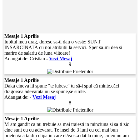
Mesaje 1 Aprilie
Iubitul meu drag, doresc sa-ti dau o veste: SUNT
INSARCINATA cu noi atributii la servici. Sper sa-mi dea si
marire de salariu de luna viitoare!
Adaugat de:
Cristian
-
Vezi Mesaj
9
Mesaje 1 Aprilie
Daka cineva iti spune "te iubesc" tu să-i spui că minte,căci
dragorsea adevărată nu se spune,se simte.
Adaugat de:
-
Vezi Mesaj
8
Mesaje 1 Aprilie
M-am gandit ca nu trebuie sa mai traiesti in minciuna si sa-ti zic
cine sunt eu cu adevarat. Te insel de 3 luni cu cel mai bun
prieten/a a ta din clipa in care el/ea s-a dat la mine, iar eu nu am