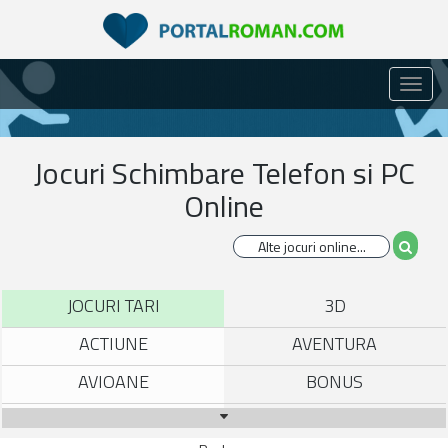
Toggl
naviga
Jocuri Schimbare Telefon si PC
Online
JOCURI TARI
3D
ACTIUNE
AVENTURA
AVIOANE
BONUS
BROWSER
CARTI