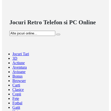
Jocuri Retro Telefon si PC Online
Jocuri Tari
3D
Actiune
Aventura
Avioane
Bonus
Browser
Carti
Clasice
Copii
Fete
Fotbal
Gatit