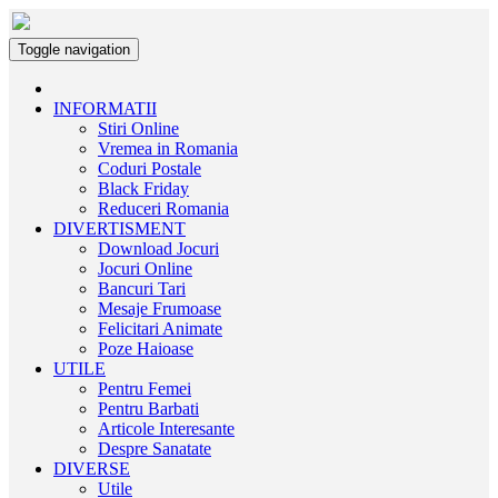
Toggle navigation
INFORMATII
Stiri Online
Vremea in Romania
Coduri Postale
Black Friday
Reduceri Romania
DIVERTISMENT
Download Jocuri
Jocuri Online
Bancuri Tari
Mesaje Frumoase
Felicitari Animate
Poze Haioase
UTILE
Pentru Femei
Pentru Barbati
Articole Interesante
Despre Sanatate
DIVERSE
Utile