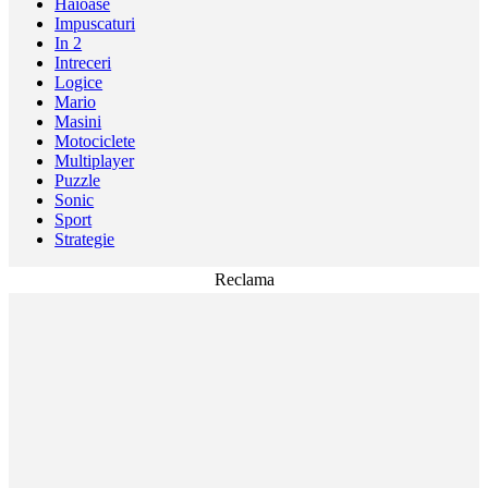
Haioase
Impuscaturi
In 2
Intreceri
Logice
Mario
Masini
Motociclete
Multiplayer
Puzzle
Sonic
Sport
Strategie
Reclama