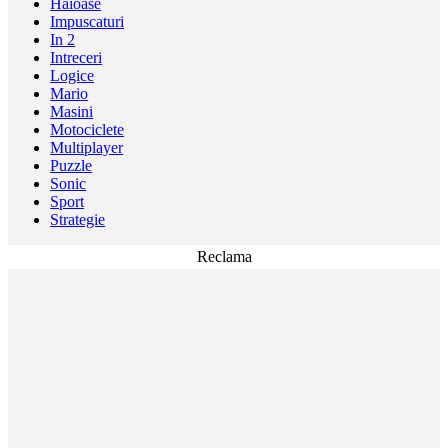
Haioase
Impuscaturi
In 2
Intreceri
Logice
Mario
Masini
Motociclete
Multiplayer
Puzzle
Sonic
Sport
Strategie
Reclama