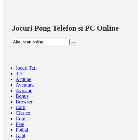
Jocuri Pong Telefon si PC Online
Jocuri Tari
3D
Actiune
Aventura
Avioane
Bonus
Browser
Carti
Clasice
Copii
Fete
Fotbal
Gatit