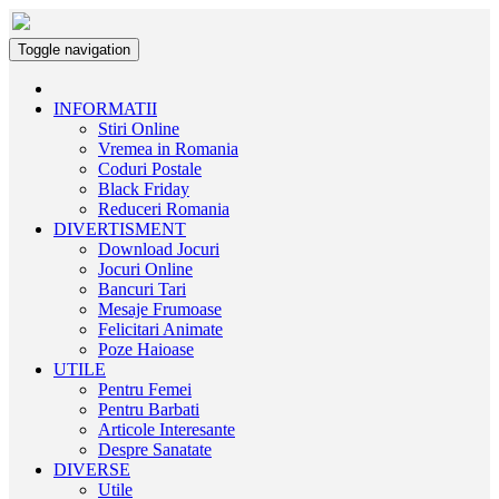
Toggle navigation
INFORMATII
Stiri Online
Vremea in Romania
Coduri Postale
Black Friday
Reduceri Romania
DIVERTISMENT
Download Jocuri
Jocuri Online
Bancuri Tari
Mesaje Frumoase
Felicitari Animate
Poze Haioase
UTILE
Pentru Femei
Pentru Barbati
Articole Interesante
Despre Sanatate
DIVERSE
Utile