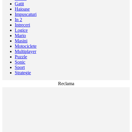
Gatit
Haioase
Impuscaturi
In 2
Intreceri
Logice
Mario
Masini
Motociclete
Multiplayer
Puzzle
Sonic
Sport
Strategie
Reclama