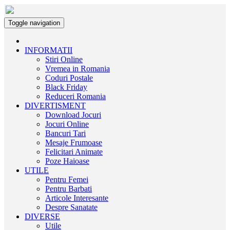
Toggle navigation
INFORMATII
Stiri Online
Vremea in Romania
Coduri Postale
Black Friday
Reduceri Romania
DIVERTISMENT
Download Jocuri
Jocuri Online
Bancuri Tari
Mesaje Frumoase
Felicitari Animate
Poze Haioase
UTILE
Pentru Femei
Pentru Barbati
Articole Interesante
Despre Sanatate
DIVERSE
Utile