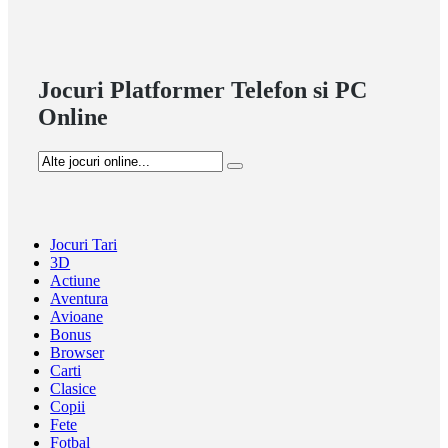
Jocuri Platformer Telefon si PC
Online
Jocuri Tari
3D
Actiune
Aventura
Avioane
Bonus
Browser
Carti
Clasice
Copii
Fete
Fotbal