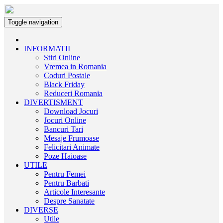
Toggle navigation
INFORMATII
Stiri Online
Vremea in Romania
Coduri Postale
Black Friday
Reduceri Romania
DIVERTISMENT
Download Jocuri
Jocuri Online
Bancuri Tari
Mesaje Frumoase
Felicitari Animate
Poze Haioase
UTILE
Pentru Femei
Pentru Barbati
Articole Interesante
Despre Sanatate
DIVERSE
Utile