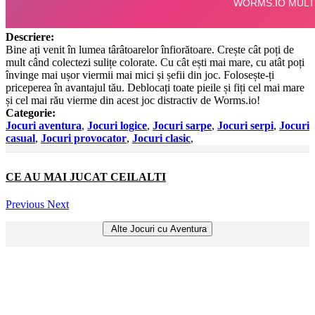
Descriere:
Bine ați venit în lumea târâtoarelor înfiorătoare. Crește cât poți de
mult când colectezi sulițe colorate. Cu cât ești mai mare, cu atât poți
învinge mai ușor viermii mai mici și șefii din joc. Folosește-ți
priceperea în avantajul tău. Deblocați toate pieile și fiți cel mai mare
și cel mai rău vierme din acest joc distractiv de Worms.io!
Categorie:
Jocuri aventura
,
Jocuri logice
,
Jocuri sarpe
,
Jocuri serpi
,
Jocuri
casual
,
Jocuri provocator
,
Jocuri clasic
,
CE AU MAI JUCAT CEILALTI
Previous
Next
Alte Jocuri cu Aventura