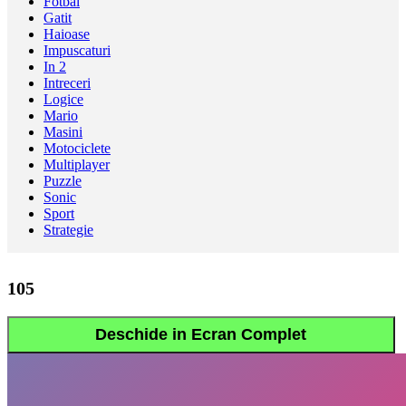
Fotbal
Gatit
Haioase
Impuscaturi
In 2
Intreceri
Logice
Mario
Masini
Motociclete
Multiplayer
Puzzle
Sonic
Sport
Strategie
105
Deschide in Ecran Complet